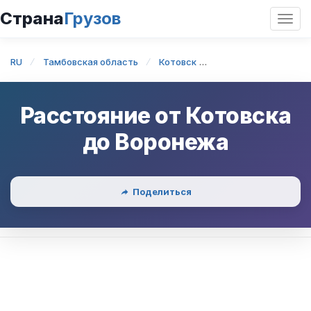
Страна
Грузов
Откр
нави
RU
Тамбовская область
Котовск
Котовск — Воронеж
Расстояние от
Котовска
до
Воронежа
Поделиться