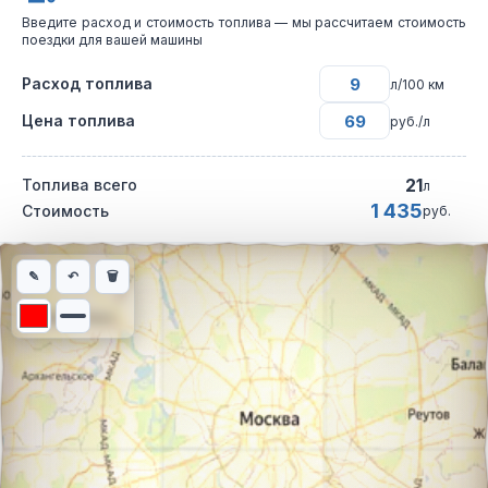
Введите расход и стоимость топлива — мы рассчитаем стоимость
поездки для вашей машины
Расход топлива
л/100 км
Цена топлива
руб./л
21
Топлива всего
л
1 435
Стоимость
руб.
Интерактивная карта автомобильного маршрута из города Кот
✎
↶
🗑