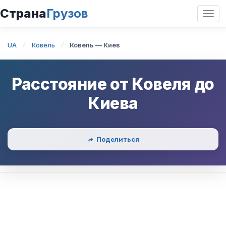
Страна
Грузов
Откр
нави
UA
Ковель
Ковель — Киев
Расстояние от
Ковеля
до
Киева
Поделиться