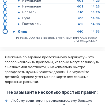
▸
Немішаєве
403
14:23
▸
Немішаєве
403
14:23
▸
Ворзель
410
14:29
▸
Буча
416
14:34
▸
Гостомель
419
14:36
Киев
▸
440
14:53
Реклама. ООО «Бронирование гостиниц». ИНН 7703389880.
erid 2VtzqxBJaMB
Движение по заранее проложенному маршруту – это
способ исключить проблемы, которые могут возникнуть
в незнакомой местности, и максимально быстро
преодолеть нужный участок дороги. Не упускайте
деталей, заранее уточните по карте все сложные
дорожные развилки.
Не забывайте несколько простых правил:
Любому водителю, преодолевающему большие