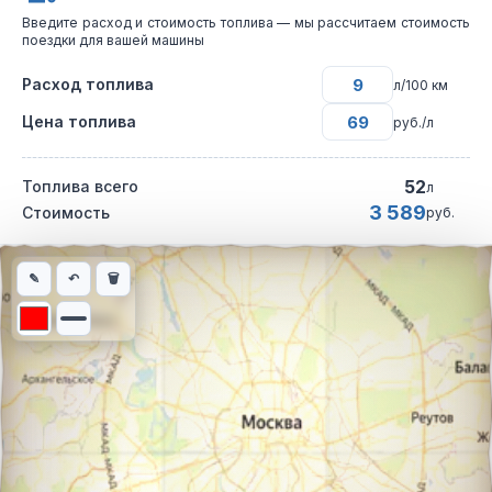
Введите расход и стоимость топлива — мы рассчитаем стоимость
поездки для вашей машины
Расход топлива
л/100 км
Цена топлива
руб./л
52
Топлива всего
л
3 589
Стоимость
руб.
Интерактивная карта автомобильного маршрута из города Ков
✎
↶
🗑