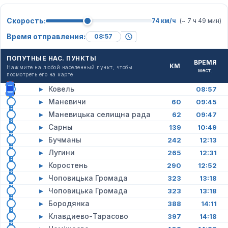
Скорость:
74 км/ч
(~ 7 ч 49 мин)
Время отправления:
ПОПУТНЫЕ НАС. ПУНКТЫ
ВРЕМЯ
КМ
Нажмите на любой населенный пункт, чтобы
мест.
посмотреть его на карте
▸
Ковель
08:57
▸
Маневичи
60
09:45
▸
Маневицька селищна рада
62
09:47
▸
Сарны
139
10:49
▸
Бучманы
242
12:13
▸
Лугини
265
12:31
▸
Коростень
290
12:52
▸
Чоповицька Громада
323
13:18
▸
Чоповицька Громада
323
13:18
▸
Бородянка
388
14:11
▸
Клавдиево-Тарасово
397
14:18