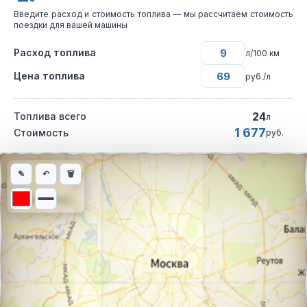
Введите расход и стоимость топлива — мы рассчитаем стоимость
поездки для вашей машины
Расход топлива
л/100 км
Цена топлива
руб./л
24
Топлива всего
л
1 677
Стоимость
руб.
Интерактивная карта автомобильного маршрута из города Ков
✎
↶
🗑