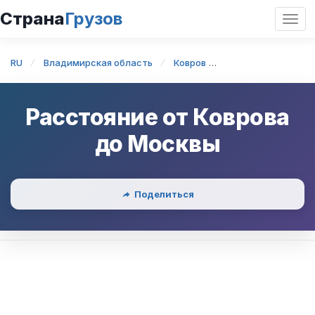
Страна
Грузов
Откр
нави
RU
Владимирская область
Ковров
Ковров — Москва
Расстояние от
Коврова
до
Москвы
Поделиться