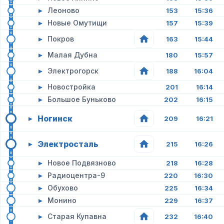
▸
Леоново
153
15:36
▸
Новые Омутищи
157
15:39
▸
Покров
163
15:44
▸
Малая Дубна
180
15:57
▸
Электрогорск
188
16:04
▸
Новостройка
201
16:14
▸
Большое Буньково
202
16:15
Ногинск
▸
209
16:21
Электросталь
▸
215
16:26
▸
Новое Подвязново
218
16:28
▸
Радиоцентра-9
220
16:30
▸
Обухово
225
16:34
▸
Монино
229
16:37
▸
Старая Купавна
232
16:40