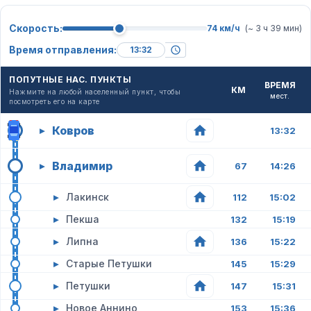
Скорость:
74 км/ч
(~ 3 ч 39 мин)
Время отправления:
ПОПУТНЫЕ НАС. ПУНКТЫ
ВРЕМЯ
КМ
Нажмите на любой населенный пункт, чтобы
мест.
посмотреть его на карте
Ковров
▸
13:32
Владимир
▸
67
14:26
▸
Лакинск
112
15:02
▸
Пекша
132
15:19
▸
Липна
136
15:22
▸
Старые Петушки
145
15:29
▸
Петушки
147
15:31
▸
Новое Аннино
153
15:36