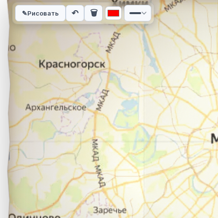
Интерактивная карта автомобильного маршрута из города К
↶
🗑
✎
Рисовать