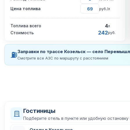
Цена топлива
руб./л
4
Топлива всего
л
242
Стоимость
руб.
Заправки по трассе Козельск — село Перемышл
⛽
Смотрите все АЗС по маршруту с расстоянием
Гостиницы
Подберите отель в пункте или удобную остановку
Отели в Козельске