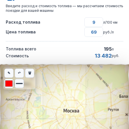
Введите расход и стоимость топлива — мы рассчитаем стоимость
поездки для вашей машины
Расход топлива
л/100 км
Цена топлива
руб./л
195
Топлива всего
л
13 482
Стоимость
руб.
Интерактивная карта автомобильного маршрута из города Кра
✎
↶
🗑