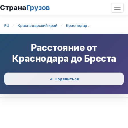
Страна
Грузов
Откр
нави
RU
Краснодарский край
Краснодар
Краснодар — Бр
Расстояние от
Краснодара
до
Бреста
Поделиться