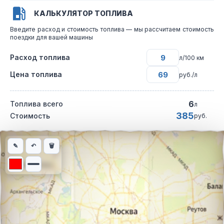
КАЛЬКУЛЯТОР ТОПЛИВА
Введите расход и стоимость топлива — мы рассчитаем стоимость
поездки для вашей машины
Расход топлива
л/100 км
Цена топлива
руб./л
6
Топлива всего
л
385
Стоимость
руб.
Интерактивная карта автомобильного маршрута из города Кра
✎
↶
🗑