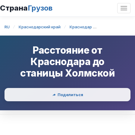
Страна
Грузов
Откр
нави
RU
Краснодарский край
Краснодар
Краснодар — ст
Расстояние от
Краснодара
до
станицы Холмской
Поделиться