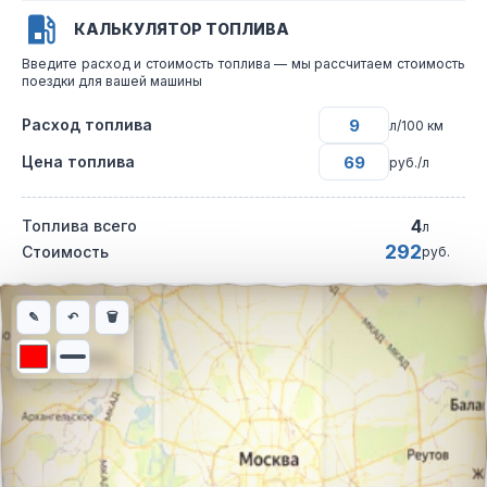
КАЛЬКУЛЯТОР ТОПЛИВА
Введите расход и стоимость топлива — мы рассчитаем стоимость
поездки для вашей машины
Расход топлива
л/100 км
Цена топлива
руб./л
4
Топлива всего
л
292
Стоимость
руб.
Интерактивная карта автомобильного маршрута из города Кра
✎
↶
🗑