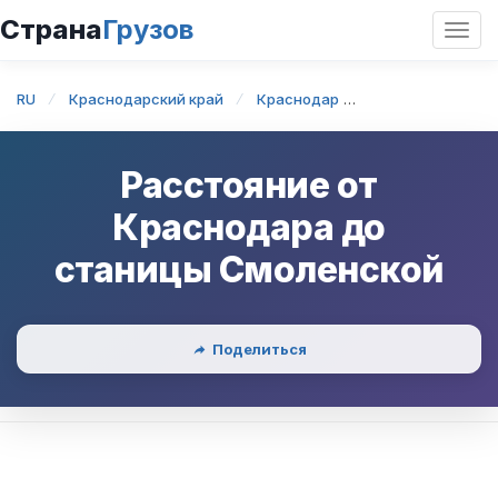
Страна
Грузов
Откр
нави
RU
Краснодарский край
Краснодар
Краснодар — ст
Расстояние от
Краснодара
до
станицы Смоленской
Поделиться