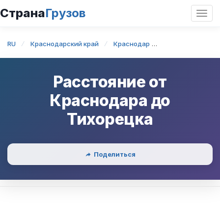
Страна
Грузов
Откр
нави
RU
Краснодарский край
Краснодар
Краснодар — Ти
Расстояние от
Краснодара
до
Тихорецка
Поделиться