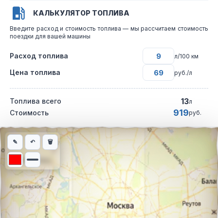
КАЛЬКУЛЯТОР ТОПЛИВА
Введите расход и стоимость топлива — мы рассчитаем стоимость
поездки для вашей машины
Расход топлива
л/100 км
Цена топлива
руб./л
13
Топлива всего
л
919
Стоимость
руб.
Интерактивная карта автомобильного маршрута из города Кра
✎
↶
🗑