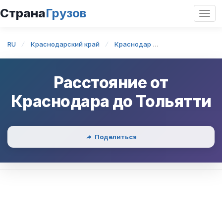
Страна
Грузов
Откр
нави
RU
Краснодарский край
Краснодар
Краснодар — То
Расстояние от
Краснодара
до
Тольятти
Поделиться