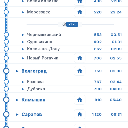
▸
Белая Калитва
436
22:16
▸
Морозовск
520
23:24
+1 Ч.
▸
Чернышковский
553
00:51
▸
Суровикино
602
01:31
▸
Калач-на-Дону
662
02:19
▸
Новый Рогачик
706
02:55
Волгоград
▸
759
03:38
▸
Ерзовка
767
03:44
▸
Дубовка
790
04:03
Камышин
▸
910
05:40
Саратов
▸
1 120
08:31