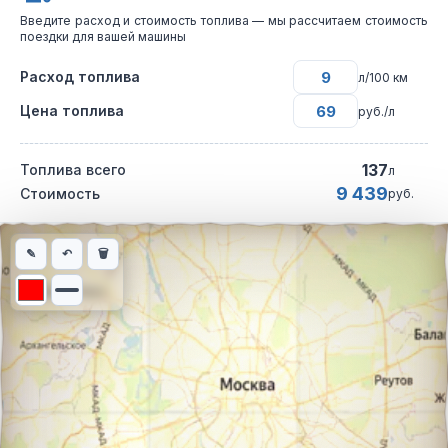
Введите расход и стоимость топлива — мы рассчитаем стоимость
поездки для вашей машины
Расход топлива
л/100 км
Цена топлива
руб./л
137
Топлива всего
л
9 439
Стоимость
руб.
Интерактивная карта автомобильного маршрута из города Кра
✎
↶
🗑