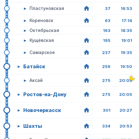
▸
Пластуновская
37
16:53
▸
Кореновск
63
17:14
▸
Октябрьская
163
18:35
▸
Кущёвская
195
19:01
▸
Самарское
237
19:35
Батайск
▸
256
19:50
▸
Аксай
275
20:05
Ростов-на-Дону
▸
275
20:05
Новочеркасск
▸
301
20:27
Шахты
▸
334
20:53