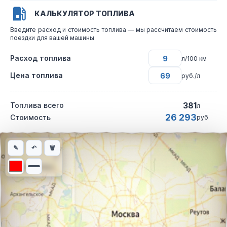
КАЛЬКУЛЯТОР ТОПЛИВА
Введите расход и стоимость топлива — мы рассчитаем стоимость
поездки для вашей машины
Расход топлива
л/100 км
Цена топлива
руб./л
381
Топлива всего
л
26 293
Стоимость
руб.
Интерактивная карта автомобильного маршрута из города Кра
✎
↶
🗑