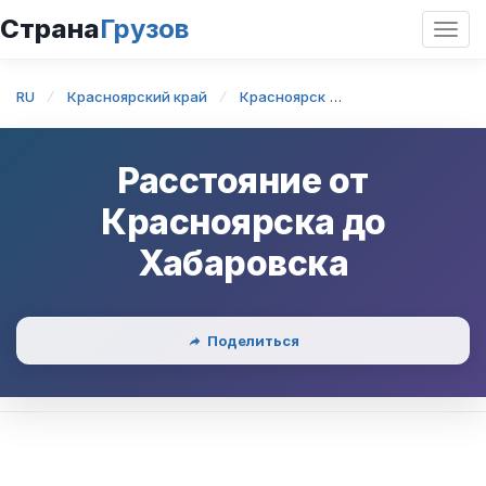
Страна
Грузов
Откр
нави
RU
Красноярский край
Красноярск
Красноярск — Ха
Расстояние от
Красноярска
до
Хабаровска
Поделиться