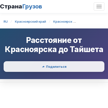
Страна
Грузов
Откр
нави
RU
Красноярский край
Красноярск
Красноярск — Т
Расстояние от
Красноярска
до
Тайшета
Поделиться