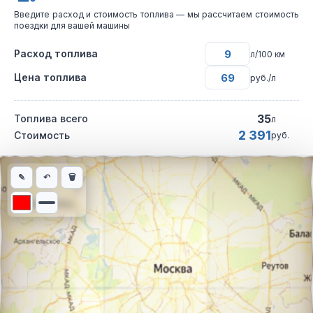
Введите расход и стоимость топлива — мы рассчитаем стоимость
поездки для вашей машины
Расход топлива
л/100 км
Цена топлива
руб./л
35
Топлива всего
л
2 391
Стоимость
руб.
Интерактивная карта автомобильного маршрута из города Кра
✎
↶
🗑