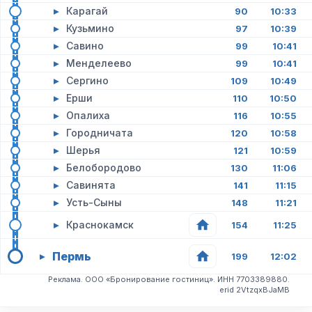
▸
Карагай
90
10:33
▸
Кузьмино
97
10:39
▸
Савино
99
10:41
▸
Менделеево
99
10:41
▸
Сергино
109
10:49
▸
Ерши
110
10:50
▸
Опалиха
116
10:55
▸
Городничата
120
10:58
▸
Шерья
121
10:59
▸
Белобородово
130
11:06
▸
Савинята
141
11:15
▸
Усть-Сыны
148
11:21
▸
Краснокамск
154
11:25
Пермь
▸
199
12:02
Реклама. ООО «Бронирование гостиниц». ИНН 7703389880.
erid 2VtzqxBJaMB