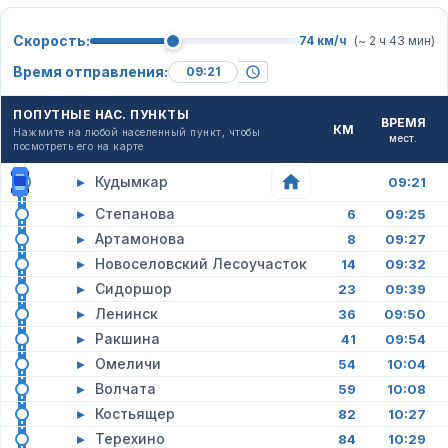
Скорость:
74 км/ч
(~ 2 ч 43 мин)
Время отправления:
ПОПУТНЫЕ НАС. ПУНКТЫ
ВРЕМЯ
КМ
Нажмите на любой населенный пункт, чтобы
мест.
посмотреть его на карте
▸
Кудымкар
09:21
▸
Степанова
6
09:25
▸
Артамонова
8
09:27
▸
Новоселовский Лесоучасток
14
09:32
▸
Сидоршор
23
09:39
▸
Ленинск
36
09:50
▸
Ракшина
41
09:54
▸
Омеличи
54
10:04
▸
Волчата
59
10:08
▸
Костьящер
82
10:27
▸
Терехино
84
10:29