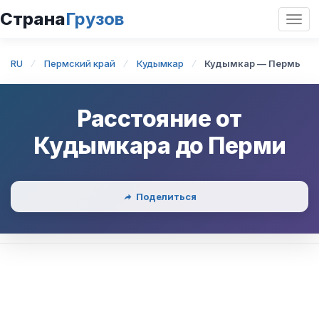
Страна
Грузов
Откр
нави
RU
Пермский край
Кудымкар
Кудымкар — Пермь
Расстояние от
Кудымкара
до
Перми
Поделиться