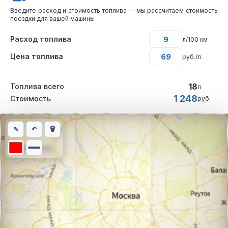
Введите расход и стоимость топлива — мы рассчитаем стоимость
поездки для вашей машины
Расход топлива
л/100 км
Цена топлива
руб./л
18
Топлива всего
л
1 248
Стоимость
руб.
Интерактивная карта автомобильного маршрута из города Куд
✎
↶
🗑