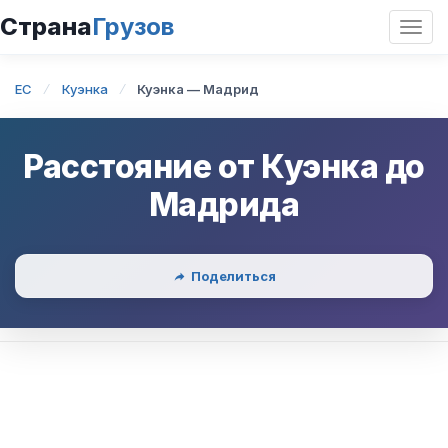
Страна
Грузов
Откр
нави
EC
Куэнка
Куэнка — Мадрид
Расстояние от
Куэнка
до
Мадрида
Поделиться