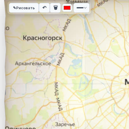
Интерактивная карта автомобильного маршрута из города К
↶
🗑
✎
Рисовать