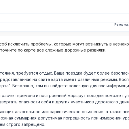
Реклама
об исключить проблемы, которые могут возникнуть в незнак
уточните по карте все сложные дорожные развилки.
ния, требуется отдых. Ваша поездка будет более безопасно
Представленная на сайте карта имеет различные режимы. Вос
арта". Возможно, там вы найдете полезную для вас информаци
расчет времени и построенный маршрут поездки поможет уло
двергать опасности себя и других участников дорожного дви
ающих алкогольное или наркотическое опьянение, а также пс
ожная суммарная допустимая погрешность при измерении уровня
лем строго запрещено.