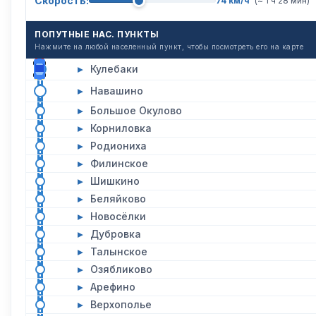
Скорость:
74 км/ч
(~ 1 ч 28 мин)
ПОПУТНЫЕ НАС. ПУНКТЫ
Нажмите на любой населенный пункт, чтобы посмотреть его на карте
▸
Кулебаки
▸
Навашино
▸
Большое Окулово
▸
Корниловка
▸
Родиониха
▸
Филинское
▸
Шишкино
▸
Беляйково
▸
Новосёлки
▸
Дубровка
▸
Талынское
▸
Озябликово
▸
Арефино
▸
Верхополье