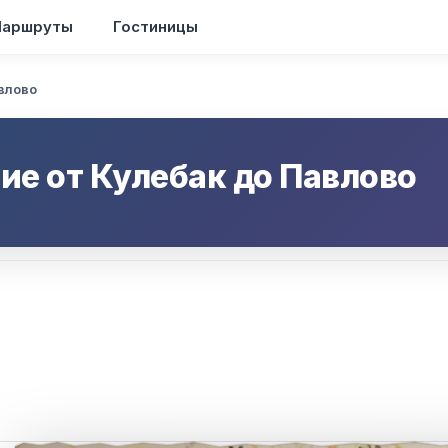
аршруты
Гостиницы
влово
ие от
Кулебак
до
Павлово