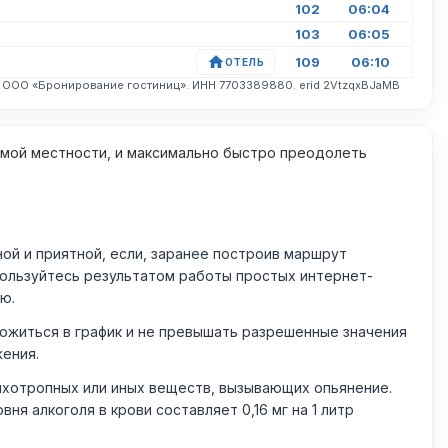
102
06:04
103
06:05
109
06:10
ОТЕЛЬ
. ООО «Бронирование гостиниц». ИНН 7703389880. erid 2VtzqxBJaMB
омой местности, и максимально быстро преодолеть
й и приятной, если, заранее построив маршрут
пользуйтесь результатом работы простых интернет-
ю.
житься в график и не превышать разрешенные значения
жения.
ихотропных или иных веществ, вызывающих опьянение.
 алкоголя в крови составляет 0,16 мг на 1 литр