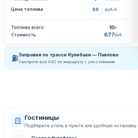
Цена топлива
руб./л
10
Топлива всего
л
677
Стоимость
руб.
Заправки по трассе Кулебаки — Павлово
⛽
Смотрите все АЗС по маршруту с расстоянием
Гостиницы
Подберите отель в пункте или удобную остановку
Отели в Кулебаках