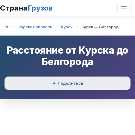
Страна
Грузов
Откр
нави
RU
Курская область
Курск
Курск — Белгород
Расстояние от
Курска
до
Белгорода
Поделиться