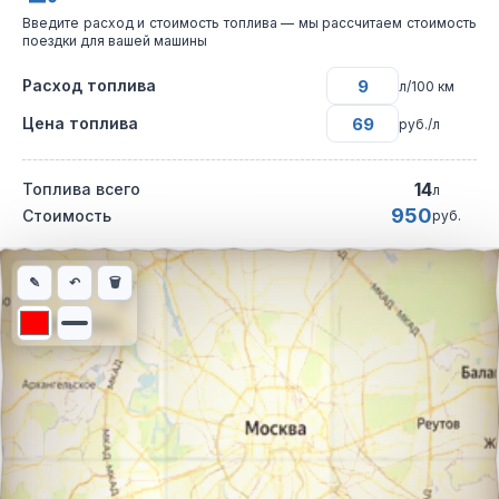
Введите расход и стоимость топлива — мы рассчитаем стоимость
поездки для вашей машины
Расход топлива
л/100 км
Цена топлива
руб./л
14
Топлива всего
л
950
Стоимость
руб.
Интерактивная карта автомобильного маршрута из города Кур
✎
↶
🗑