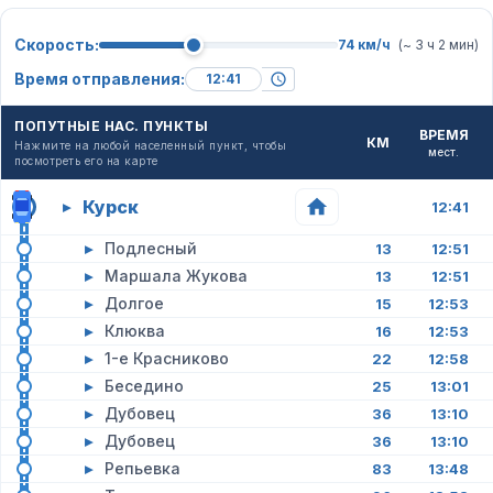
Скорость:
74 км/ч
(~ 3 ч 2 мин)
Время отправления:
ПОПУТНЫЕ НАС. ПУНКТЫ
ВРЕМЯ
КМ
Нажмите на любой населенный пункт, чтобы
мест.
посмотреть его на карте
Курск
▸
12:41
▸
Подлесный
13
12:51
▸
Маршала Жукова
13
12:51
▸
Долгое
15
12:53
▸
Клюква
16
12:53
▸
1-е Красниково
22
12:58
▸
Беседино
25
13:01
▸
Дубовец
36
13:10
▸
Дубовец
36
13:10
▸
Репьевка
83
13:48