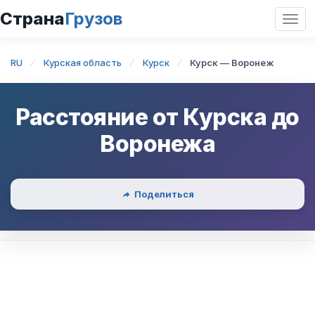
Страна
Грузов
Откр
нави
RU
Курская область
Курск
Курск — Воронеж
Расстояние от
Курска
до
Воронежа
Поделиться