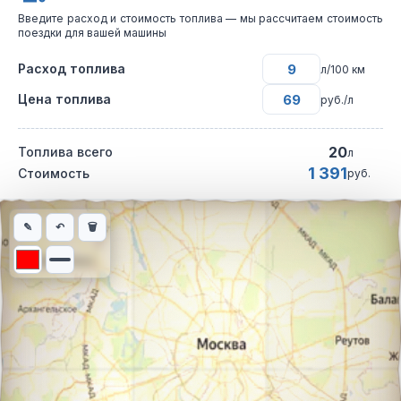
Введите расход и стоимость топлива — мы рассчитаем стоимость
поездки для вашей машины
Расход топлива
л/100 км
Цена топлива
руб./л
20
Топлива всего
л
1 391
Стоимость
руб.
Интерактивная карта автомобильного маршрута из города Кур
✎
↶
🗑