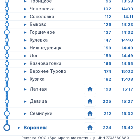
▸
Троицкое
96
13:58
▸
Чепелевка
102
14:03
▸
Соколовка
112
14:11
▸
Быково
126
14:23
▸
Горшечное
137
14:32
▸
Кулевка
147
14:40
▸
Нижнедевицк
159
14:49
▸
Лог
159
14:49
▸
Вязноватовка
166
14:55
▸
Верхнее Турово
174
15:02
▸
Кузиха
182
15:08
▸
Латная
193
15:17
▸
Девица
205
15:27
▸
Семилуки
212
15:32
Воронеж
▸
224
15:42
Реклама. ООО «Бронирование гостиниц». ИНН 7703389880.