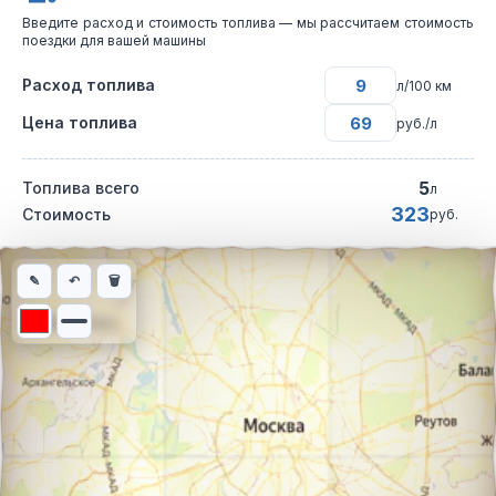
Введите расход и стоимость топлива — мы рассчитаем стоимость
поездки для вашей машины
Расход топлива
л/100 км
Цена топлива
руб./л
5
Топлива всего
л
323
Стоимость
руб.
Интерактивная карта автомобильного маршрута из города Куш
✎
↶
🗑