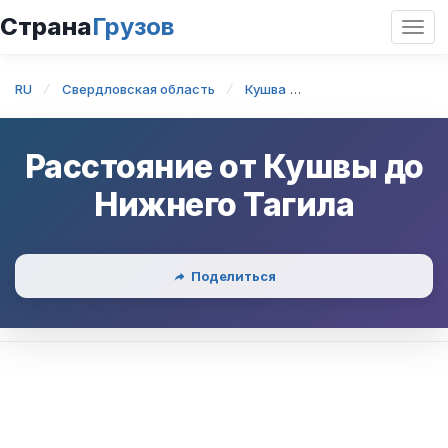
Страна
Грузов
Откр
нави
RU
Свердловская область
Кушва
Кушва — Нижний Т
Расстояние от
Кушвы
до
Нижнего Тагила
Поделиться