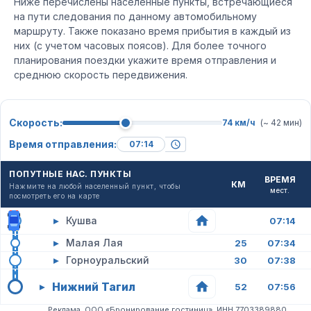
Ниже перечислены населенные пункты, встречающиеся
на пути следования по данному автомобильному
маршруту. Также показано время прибытия в каждый из
них (с учетом часовых поясов). Для более точного
планирования поездки укажите время отправления и
среднюю скорость передвижения.
Скорость:
74 км/ч
(~ 42 мин)
Время отправления:
ПОПУТНЫЕ НАС. ПУНКТЫ
ВРЕМЯ
КМ
Нажмите на любой населенный пункт, чтобы
мест.
посмотреть его на карте
▸
Кушва
07:14
▸
Малая Лая
25
07:34
▸
Горноуральский
30
07:38
Нижний Тагил
▸
52
07:56
Реклама. ООО «Бронирование гостиниц». ИНН 7703389880.