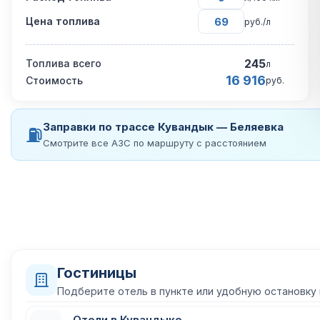
Цена топлива
руб./л
245
Топлива всего
л
16 916
Стоимость
руб.
Заправки по трассе Кувандык — Беляевка
⛽
Смотрите все АЗС по маршруту с расстоянием
Гостиницы
Подберите отель в пункте или удобную остановку
Отели в Кувандыке