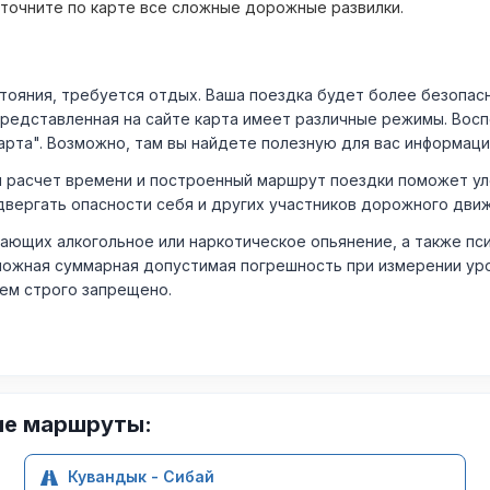
уточните по карте все сложные дорожные развилки.
ния, требуется отдых. Ваша поездка будет более безопасно
Представленная на сайте карта имеет различные режимы. Вос
арта". Возможно, там вы найдете полезную для вас информаци
расчет времени и построенный маршрут поездки поможет уло
двергать опасности себя и других участников дорожного дви
ающих алкогольное или наркотическое опьянение, а также пс
ожная суммарная допустимая погрешность при измерении уровня
лем строго запрещено.
ие маршруты:
Кувандык - Сибай