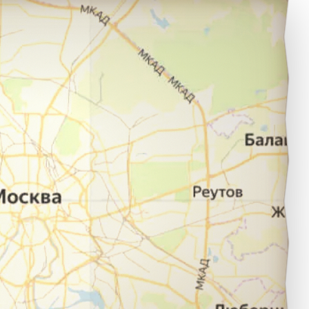
увандык в город Беляевка.