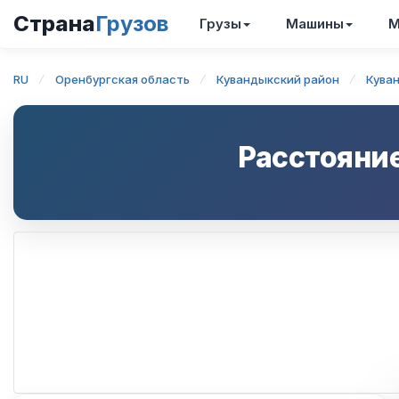
Страна
Грузов
Грузы
Машины
М
RU
Оренбургская область
Кувандыкский район
Кува
Расстояни