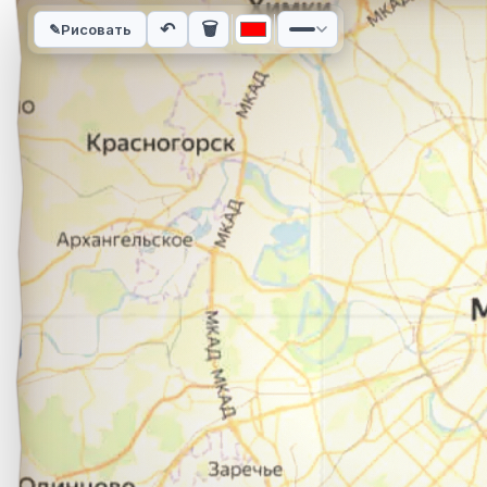
Интерактивная карта автомобильного маршрута из города К
↶
🗑
✎
Рисовать