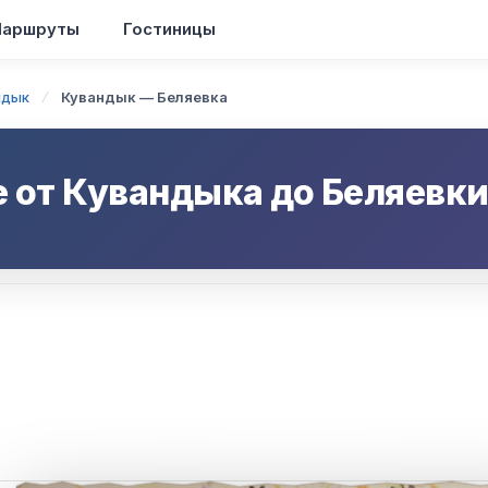
аршруты
Гостиницы
ндык
Кувандык — Беляевка
е от
Кувандыка
до
Беляевк