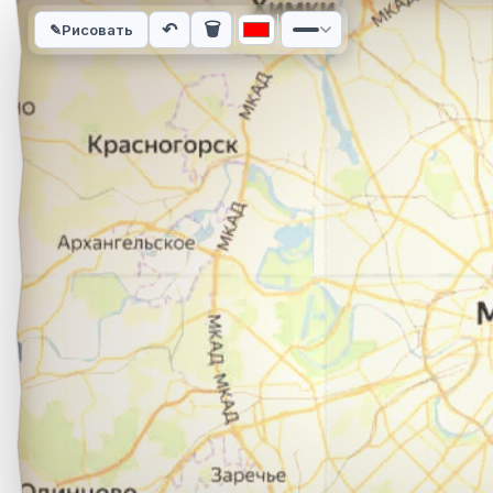
Интерактивная карта автомобильного маршрута из города Л
↶
🗑
✎
Рисовать