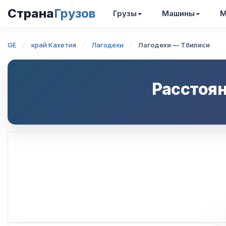
Страна
Грузов
Грузы
Машины
М
GE
край Кахетия
Лагодехи
Лагодехи — Тбилиси
Расстоян