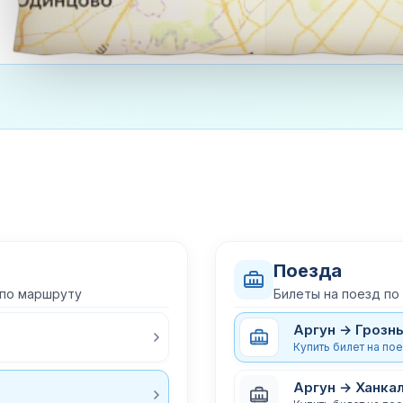
Поезда
 по маршруту
Билеты на поезд по
Аргун → Грозн
Купить билет на по
Аргун → Ханка