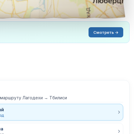
Смотреть →
 маршруту Лагодехи → Тбилиси
ый
езд
ла