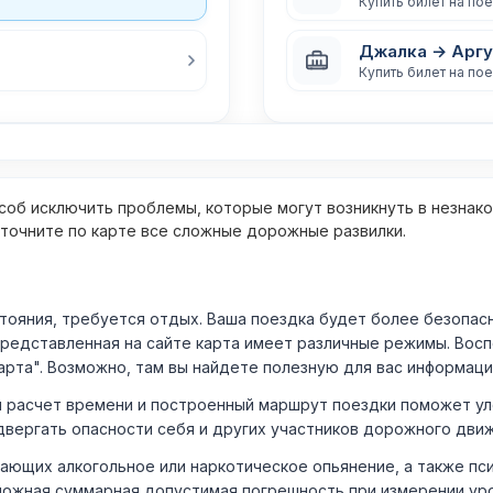
Купить билет на по
Джалка → Аргу
Купить билет на по
об исключить проблемы, которые могут возникнуть в незнак
уточните по карте все сложные дорожные развилки.
ния, требуется отдых. Ваша поездка будет более безопасно
Представленная на сайте карта имеет различные режимы. Вос
арта". Возможно, там вы найдете полезную для вас информаци
расчет времени и построенный маршрут поездки поможет уло
двергать опасности себя и других участников дорожного дви
ающих алкогольное или наркотическое опьянение, а также пс
ожная суммарная допустимая погрешность при измерении уровня