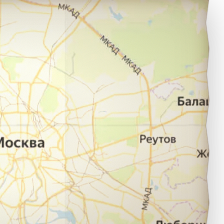
агодехи в город Тбилиси.