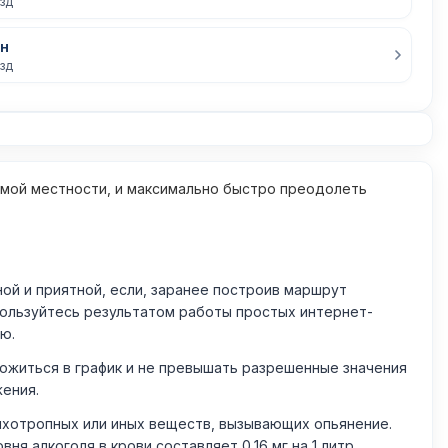
езд
н
езд
омой местности, и максимально быстро преодолеть
й и приятной, если, заранее построив маршрут
пользуйтесь результатом работы простых интернет-
ю.
житься в график и не превышать разрешенные значения
жения.
ихотропных или иных веществ, вызывающих опьянение.
 алкоголя в крови составляет 0,16 мг на 1 литр