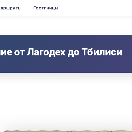
аршруты
Гостиницы
ие от
Лагодех
до
Тбилиси