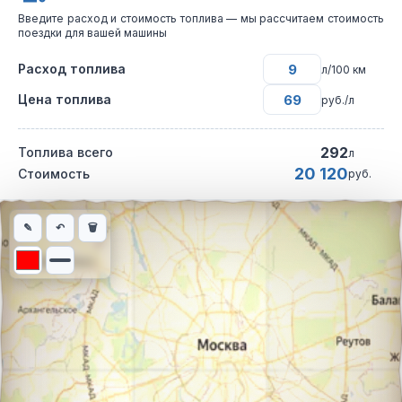
Введите расход и стоимость топлива — мы рассчитаем стоимость
поездки для вашей машины
Расход топлива
л/100 км
Цена топлива
руб./л
292
Топлива всего
л
20 120
Стоимость
руб.
Интерактивная карта автомобильного маршрута из города Лес
✎
↶
🗑