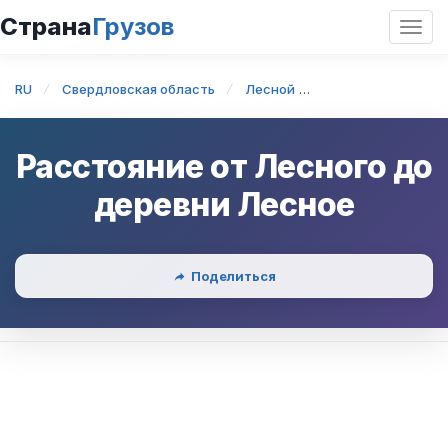
Страна
Грузов
Откр
нави
RU
Свердловская область
Лесной
Лесной — деревн
Расстояние от
Лесного
до
деревни Лесное
Поделиться