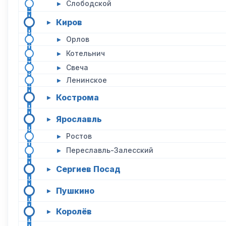
▸
Слободской
Киров
▸
▸
Орлов
▸
Котельнич
▸
Свеча
▸
Ленинское
Кострома
▸
Ярославль
▸
▸
Ростов
▸
Переславль-Залесский
Сергиев Посад
▸
Пушкино
▸
Королёв
▸