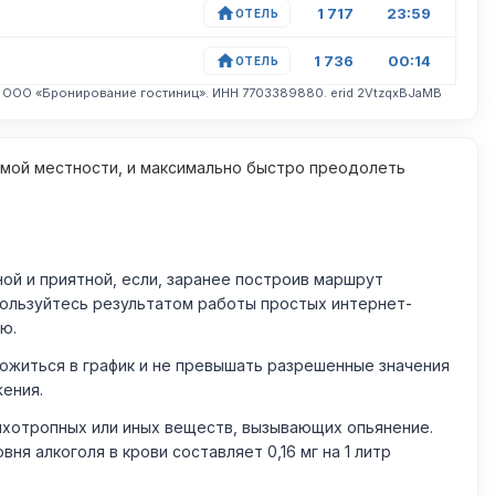
1 717
23:59
ОТЕЛЬ
1 736
00:14
ОТЕЛЬ
. ООО «Бронирование гостиниц». ИНН 7703389880. erid 2VtzqxBJaMB
омой местности, и максимально быстро преодолеть
й и приятной, если, заранее построив маршрут
пользуйтесь результатом работы простых интернет-
ю.
житься в график и не превышать разрешенные значения
жения.
ихотропных или иных веществ, вызывающих опьянение.
 алкоголя в крови составляет 0,16 мг на 1 литр