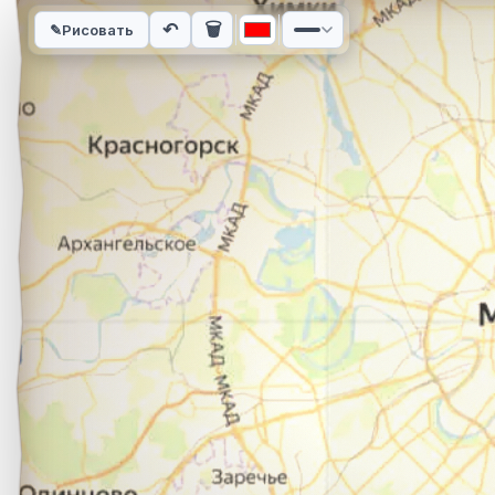
Интерактивная карта автомобильного маршрута из города Л
↶
🗑
✎
Рисовать