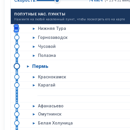
Скорость:
74 км/ч
(~ 23 ч 52 мин)
ПОПУТНЫЕ НАС. ПУНКТЫ
Нажмите на любой населенный пункт, чтобы посмотреть его на карте
▸
Нижняя Тура
▸
Горнозаводск
▸
Чусовой
▸
Полазна
Пермь
▸
▸
Краснокамск
▸
Карагай
▸
Афанасьево
▸
Омутнинск
▸
Белая Холуница