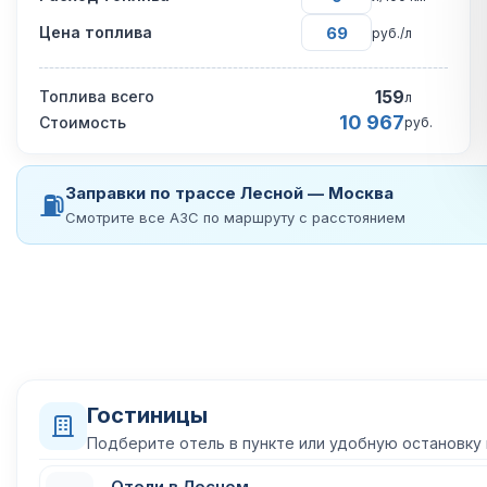
Цена топлива
руб./л
159
Топлива всего
л
10 967
Стоимость
руб.
Заправки по трассе Лесной — Москва
⛽
Смотрите все АЗС по маршруту с расстоянием
Гостиницы
Подберите отель в пункте или удобную остановку
Отели в Лесном