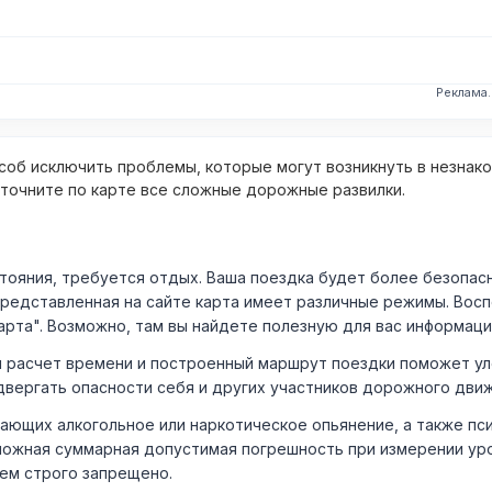
Реклама
об исключить проблемы, которые могут возникнуть в незнак
уточните по карте все сложные дорожные развилки.
ния, требуется отдых. Ваша поездка будет более безопасно
Представленная на сайте карта имеет различные режимы. Вос
арта". Возможно, там вы найдете полезную для вас информаци
расчет времени и построенный маршрут поездки поможет уло
двергать опасности себя и других участников дорожного дви
ающих алкогольное или наркотическое опьянение, а также пс
ожная суммарная допустимая погрешность при измерении уровня
лем строго запрещено.