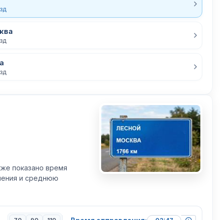
езд
ква
езд
а
езд
кже показано время
вления и среднюю