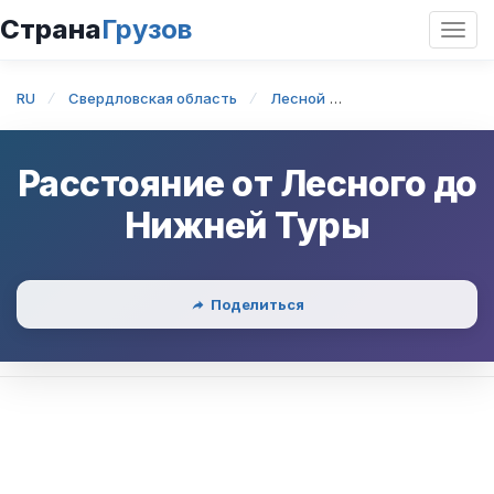
Страна
Грузов
Откр
нави
RU
Свердловская область
Лесной
Лесной — Нижняя
Расстояние от
Лесного
до
Нижней Туры
Поделиться