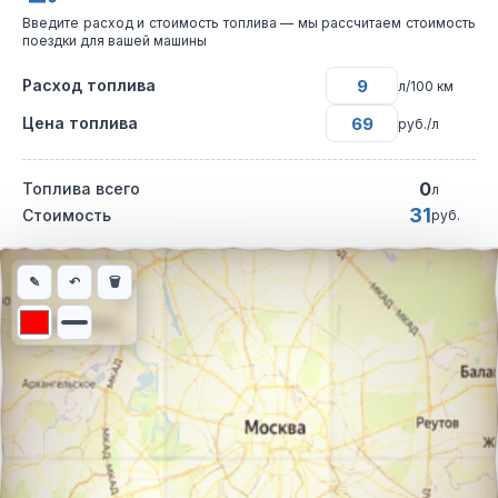
Введите расход и стоимость топлива — мы рассчитаем стоимость
поездки для вашей машины
Расход топлива
л/100 км
Цена топлива
руб./л
0
Топлива всего
л
31
Стоимость
руб.
Интерактивная карта автомобильного маршрута из города Лес
✎
↶
🗑