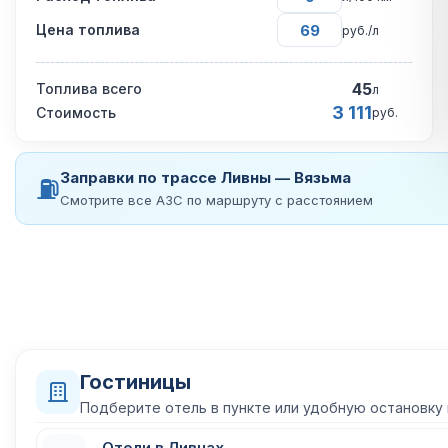
Цена топлива
руб./л
45
Топлива всего
л
3 111
Стоимость
руб.
Заправки по трассе Ливны — Вязьма
⛽
Смотрите все АЗС по маршруту с расстоянием
Гостиницы
Подберите отель в пункте или удобную остановку
Отели в Ливнах