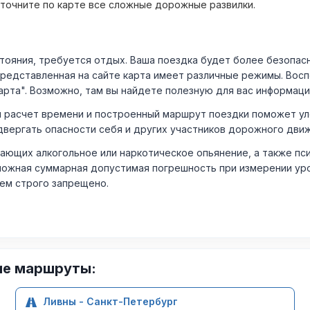
уточните по карте все сложные дорожные развилки.
ния, требуется отдых. Ваша поездка будет более безопасно
Представленная на сайте карта имеет различные режимы. Вос
арта". Возможно, там вы найдете полезную для вас информаци
расчет времени и построенный маршрут поездки поможет уло
двергать опасности себя и других участников дорожного дви
ающих алкогольное или наркотическое опьянение, а также пс
ожная суммарная допустимая погрешность при измерении уровня
лем строго запрещено.
ие маршруты:
Ливны - Санкт-Петербург