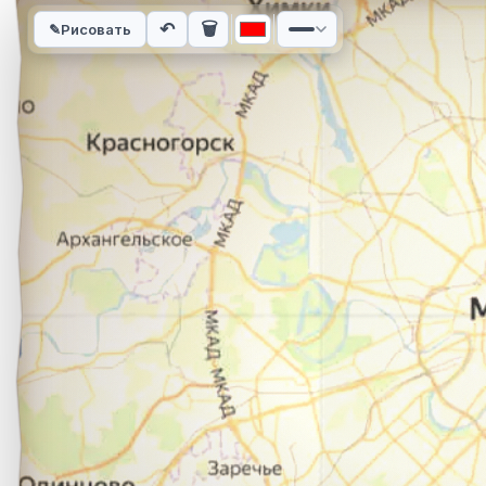
Интерактивная карта автомобильного маршрута из города Л
↶
🗑
✎
Рисовать