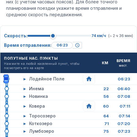
них (с учетом часовых поясов). Для более точного
планирования поездки укажите время отправления и
среднюю скорость передвижения.
Скорость:
74 км/ч
(~ 2 ч 36 мин)
Время отправления:
ПОПУТНЫЕ НАС. ПУНКТЫ
ВРЕМЯ
КМ
Нажмите на любой населенный пункт, чтобы
мест.
посмотреть его на карте
▸
Лодейное Поле
06:23
▸
Инема
22
06:40
▸
Новинка
56
07:08
▸
Ковера
60
07:11
▸
Торосозеро
64
07:14
▸
Коткозеро
71
07:20
▸
Лумбозеро
75
07:23