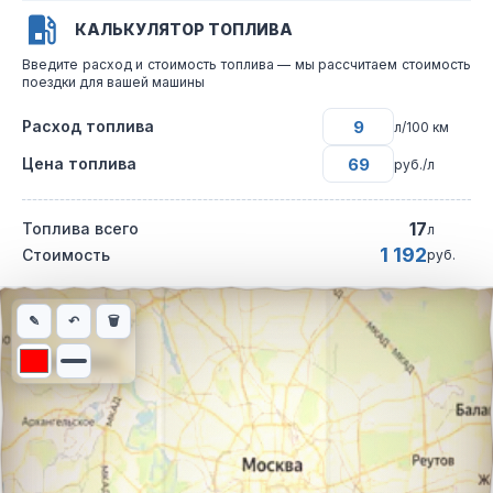
КАЛЬКУЛЯТОР ТОПЛИВА
Введите расход и стоимость топлива — мы рассчитаем стоимость
поездки для вашей машины
Расход топлива
л/100 км
Цена топлива
руб./л
17
Топлива всего
л
1 192
Стоимость
руб.
Интерактивная карта автомобильного маршрута из города Ло
✎
↶
🗑