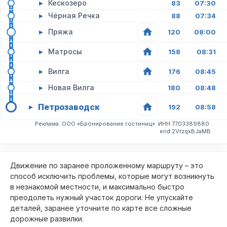
▸
Кескозеро
83
07:30
▸
Чёрная Речка
88
07:34
▸
Пряжа
120
08:00
▸
Матросы
158
08:31
▸
Вилга
176
08:45
▸
Новая Вилга
180
08:48
Петрозаводск
▸
192
08:58
Реклама. ООО «Бронирование гостиниц». ИНН 7703389880.
erid 2VtzqxBJaMB
Движение по заранее проложенному маршруту – это
способ исключить проблемы, которые могут возникнуть
в незнакомой местности, и максимально быстро
преодолеть нужный участок дороги. Не упускайте
деталей, заранее уточните по карте все сложные
дорожные развилки.