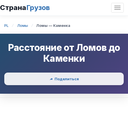
Страна
Грузов
Откр
нави
PL
Ломы
Ломы — Каменка
Расстояние от
Ломов
до
Каменки
Поделиться