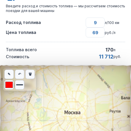
Введите расход и стоимость топлива — мы рассчитаем стоимость
поездки для вашей машины
Расход топлива
л/100 км
Цена топлива
руб./л
170
Топлива всего
л
11 712
Стоимость
руб.
Интерактивная карта автомобильного маршрута из города Лом
✎
↶
🗑