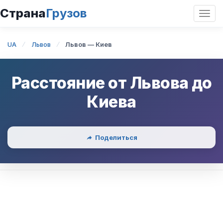
Страна
Грузов
Откр
нави
UA
Львов
Львов — Киев
Расстояние от
Львова
до
Киева
Поделиться