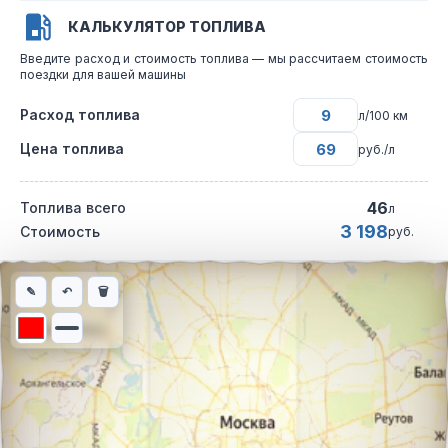
КАЛЬКУЛЯТОР ТОПЛИВА
Введите расход и стоимость топлива — мы рассчитаем стоимость
поездки для вашей машины
Расход топлива
л/100 км
Цена топлива
руб./л
46
Топлива всего
л
3 198
Стоимость
руб.
Интерактивная карта автомобильного маршрута из города Маг
✎
↶
🗑