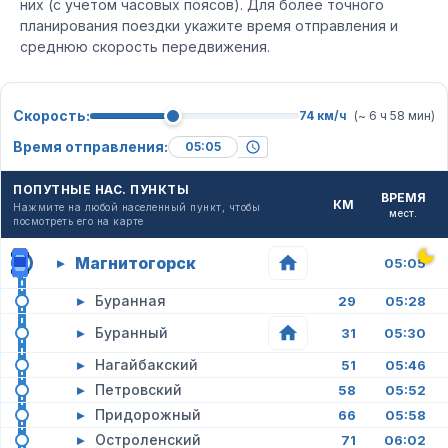
них (с учетом часовых поясов). Для более точного
планирования поездки укажите время отправления и
среднюю скорость передвижения.
Скорость:
74 км/ч
(~ 6 ч 58 мин)
Время отправления:
ПОПУТНЫЕ НАС. ПУНКТЫ
ВРЕМЯ
КМ
Нажмите на любой населенный пункт, чтобы
мест.
посмотреть его на карте
Магнитогорск
▸
05:05
▸
Буранная
29
05:28
▸
Буранный
31
05:30
▸
Нагайбакский
51
05:46
▸
Петровский
58
05:52
▸
Придорожный
66
05:58
▸
Остроленский
71
06:02