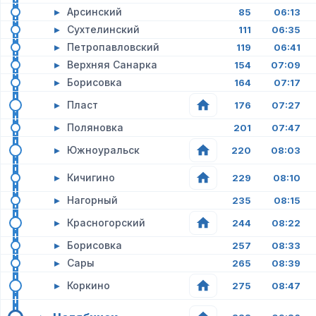
▸
Арсинский
85
06:13
▸
Сухтелинский
111
06:35
▸
Петропавловский
119
06:41
▸
Верхняя Санарка
154
07:09
▸
Борисовка
164
07:17
▸
Пласт
176
07:27
▸
Поляновка
201
07:47
▸
Южноуральск
220
08:03
▸
Кичигино
229
08:10
▸
Нагорный
235
08:15
▸
Красногорский
244
08:22
▸
Борисовка
257
08:33
▸
Сары
265
08:39
▸
Коркино
275
08:47