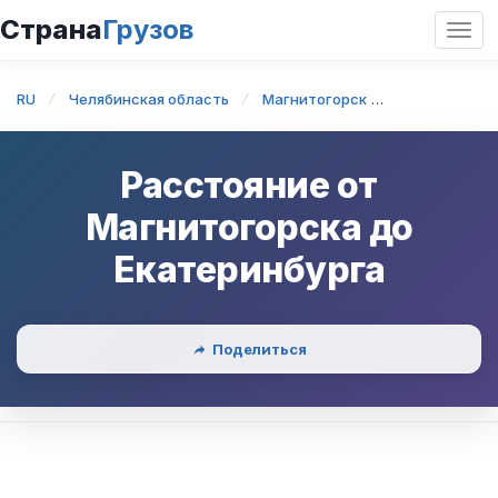
Страна
Грузов
Откр
нави
RU
Челябинская область
Магнитогорск
Магнитогорс
Расстояние от
Магнитогорска
до
Екатеринбурга
Поделиться