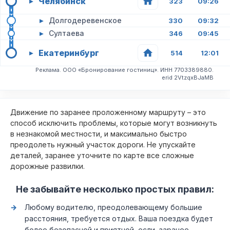
Челябинск
▸
323
09:26
▸
Долгодеревенское
330
09:32
▸
Султаева
346
09:45
Екатеринбург
▸
514
12:01
Реклама. ООО «Бронирование гостиниц». ИНН 7703389880.
erid 2VtzqxBJaMB
Движение по заранее проложенному маршруту – это
способ исключить проблемы, которые могут возникнуть
в незнакомой местности, и максимально быстро
преодолеть нужный участок дороги. Не упускайте
деталей, заранее уточните по карте все сложные
дорожные развилки.
Не забывайте несколько простых правил:
Любому водителю, преодолевающему большие
расстояния, требуется отдых. Ваша поездка будет
более безопасной и приятной, если, заранее