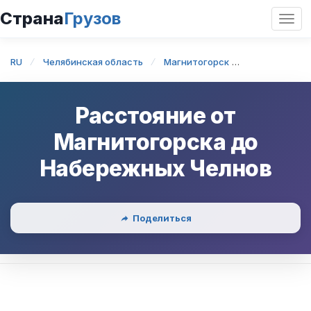
Страна
Грузов
Откр
нави
RU
Челябинская область
Магнитогорск
Магнитогорс
Расстояние от
Магнитогорска
до
Набережных Челнов
Поделиться