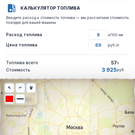
КАЛЬКУЛЯТОР ТОПЛИВА
Введите расход и стоимость топлива — мы рассчитаем стоимость
поездки для вашей машины
Расход топлива
л/100 км
Цена топлива
руб./л
57
Топлива всего
л
3 925
Стоимость
руб.
Интерактивная карта автомобильного маршрута из города Ма
✎
↶
🗑