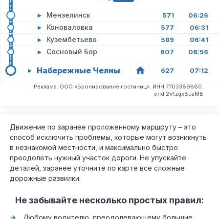
▸
Мензелинск
571
06:26
▸
Коноваловка
577
06:31
▸
Кузембетьево
589
06:41
▸
Сосновый Бор
607
06:56
Набережные Челны
▸
627
07:12
Реклама. ООО «Бронирование гостиниц». ИНН 7703389880.
erid 2VtzqxBJaMB
Движение по заранее проложенному маршруту – это
способ исключить проблемы, которые могут возникнуть
в незнакомой местности, и максимально быстро
преодолеть нужный участок дороги. Не упускайте
деталей, заранее уточните по карте все сложные
дорожные развилки.
Не забывайте несколько простых правил:
Любому водителю, преодолевающему большие