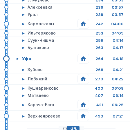
234
03:53
▸
Алексеевка
239
03:57
▸
Урал
239
03:57
▸
Кармаскалы
242
04:00
▸
Ильтеряково
253
04:09
▸
Суук-Чишма
259
04:14
▸
Булгаково
263
04:17
Уфа
▸
264
04:18
▸
Зубово
268
04:21
▸
Лебяжий
270
04:22
▸
Кушнаренково
400
06:08
▸
Матвеево
407
06:14
▸
Карача-Елга
421
06:25
▸
Верхнеяркеево
490
07:21
-2 Ч.