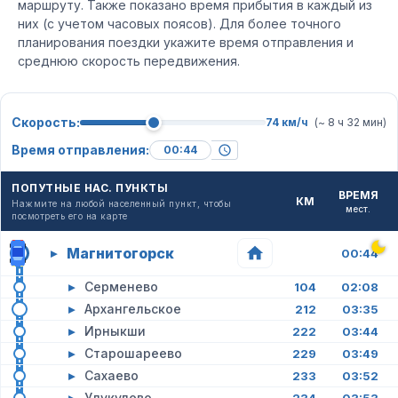
маршруту. Также показано время прибытия в каждый из
них (с учетом часовых поясов). Для более точного
планирования поездки укажите время отправления и
среднюю скорость передвижения.
Скорость:
74 км/ч
(~ 8 ч 32 мин)
Время отправления:
ПОПУТНЫЕ НАС. ПУНКТЫ
ВРЕМЯ
КМ
Нажмите на любой населенный пункт, чтобы
мест.
посмотреть его на карте
Магнитогорск
▸
00:44
▸
Серменево
104
02:08
▸
Архангельское
212
03:35
▸
Ирныкши
222
03:44
▸
Старошареево
229
03:49
▸
Сахаево
233
03:52
▸
Улукулево