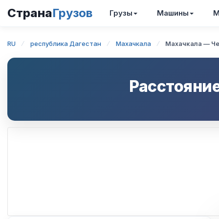
Страна
Грузов
Грузы
Машины
М
RU
республика Дагестан
Махачкала
Махачкала — Ч
Расстояние