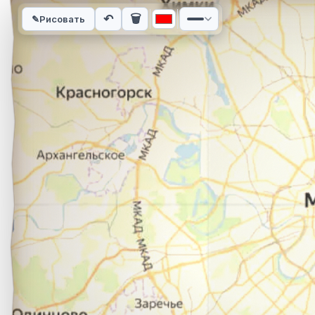
Интерактивная карта автомобильного маршрута из города М
↶
🗑
✎
Рисовать