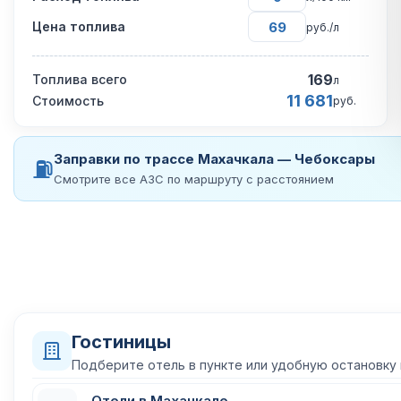
Цена топлива
руб./л
169
Топлива всего
л
11 681
Стоимость
руб.
Заправки по трассе Махачкала — Чебоксары
⛽
Смотрите все АЗС по маршруту с расстоянием
Гостиницы
Подберите отель в пункте или удобную остановку
Отели в Махачкале