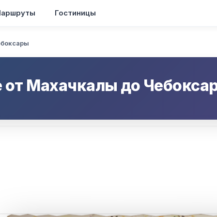
аршруты
Гостиницы
ебоксары
 от
Махачкалы
до
Чебокса