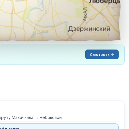
Смотреть →
шруту Махачкала → Чебоксары
ебоксары