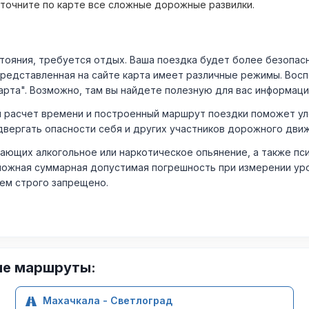
уточните по карте все сложные дорожные развилки.
ния, требуется отдых. Ваша поездка будет более безопасно
Представленная на сайте карта имеет различные режимы. Вос
арта". Возможно, там вы найдете полезную для вас информаци
расчет времени и построенный маршрут поездки поможет уло
двергать опасности себя и других участников дорожного дви
ающих алкогольное или наркотическое опьянение, а также пс
ожная суммарная допустимая погрешность при измерении уровня
лем строго запрещено.
ие маршруты:
Махачкала - Светлоград