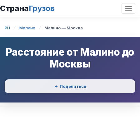
Страна
Грузов
Откр
нави
PH
Малино
Малино — Москва
Расстояние от
Малино
до
Москвы
Поделиться