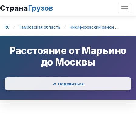
Страна
Грузов
Откр
нави
RU
Тамбовская область
Никифоровский район
Марьи
Расстояние от
Марьино
до
Москвы
Поделиться