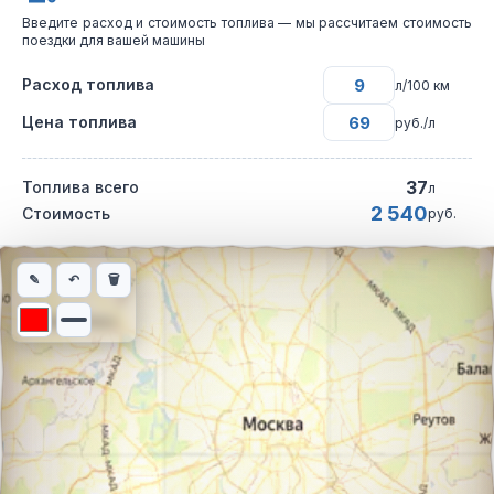
Введите расход и стоимость топлива — мы рассчитаем стоимость
поездки для вашей машины
Расход топлива
л/100 км
Цена топлива
руб./л
37
Топлива всего
л
2 540
Стоимость
руб.
Интерактивная карта автомобильного маршрута из города Мар
✎
↶
🗑