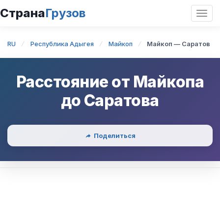
Страна
Грузов
Откр
нави
RU
Республика Адыгея
Майкоп
Майкоп — Саратов
Расстояние от
Майкопа
до
Саратова
Поделиться