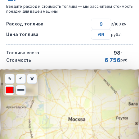
Введите расход и стоимость топлива — мы рассчитаем стоимость
поездки для вашей машины
Расход топлива
л/100 км
Цена топлива
руб./л
98
Топлива всего
л
6 756
Стоимость
руб.
Интерактивная карта автомобильного маршрута из города Май
✎
↶
🗑