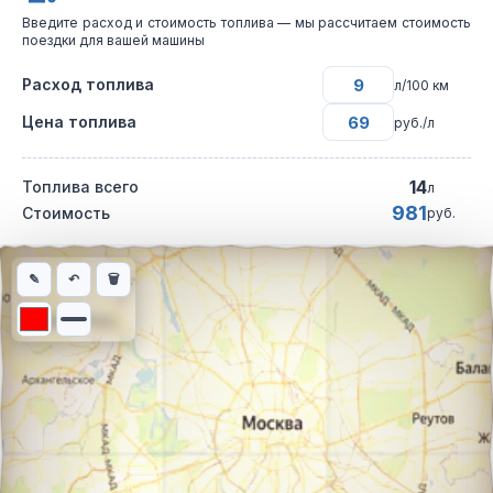
Введите расход и стоимость топлива — мы рассчитаем стоимость
поездки для вашей машины
Расход топлива
л/100 км
Цена топлива
руб./л
14
Топлива всего
л
981
Стоимость
руб.
Интерактивная карта автомобильного маршрута из города Мел
✎
↶
🗑