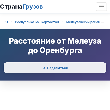
Страна
Грузов
Откр
нави
RU
Республика Башкортостан
Мелеузовский район
М
Расстояние от
Мелеуза
до
Оренбурга
Поделиться