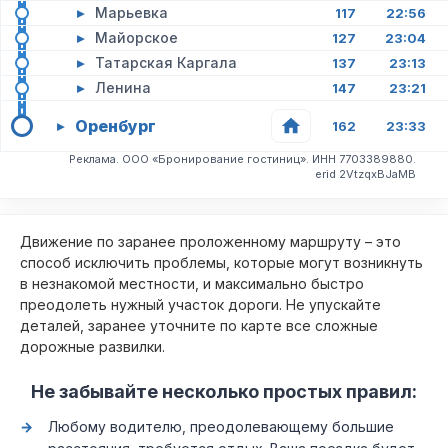
▸
Марьевка
117
22:56
▸
Майорское
127
23:04
▸
Татарская Каргала
137
23:13
▸
Ленина
147
23:21
Оренбург
▸
162
23:33
Реклама. ООО «Бронирование гостиниц». ИНН 7703389880.
erid 2VtzqxBJaMB
Движение по заранее проложенному маршруту – это
способ исключить проблемы, которые могут возникнуть
в незнакомой местности, и максимально быстро
преодолеть нужный участок дороги. Не упускайте
деталей, заранее уточните по карте все сложные
дорожные развилки.
Не забывайте несколько простых правил:
Любому водителю, преодолевающему большие