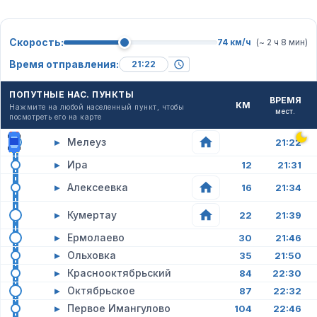
Скорость:
74 км/ч
(~ 2 ч 8 мин)
Время отправления:
ПОПУТНЫЕ НАС. ПУНКТЫ
ВРЕМЯ
КМ
Нажмите на любой населенный пункт, чтобы
мест.
посмотреть его на карте
▸
Мелеуз
21:22
▸
Ира
12
21:31
▸
Алексеевка
16
21:34
▸
Кумертау
22
21:39
▸
Ермолаево
30
21:46
▸
Ольховка
35
21:50
▸
Краснооктябрьский
84
22:30
▸
Октябрьское
87
22:32
▸
Первое Имангулово
104
22:46