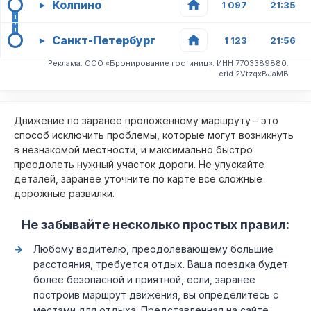
Колпино
▸
1 097
21:35
Санкт-Петербург
▸
1 123
21:56
Реклама. ООО «Бронирование гостиниц». ИНН 7703389880.
erid 2VtzqxBJaMB
Движение по заранее проложенному маршруту – это
способ исключить проблемы, которые могут возникнуть
в незнакомой местности, и максимально быстро
преодолеть нужный участок дороги. Не упускайте
деталей, заранее уточните по карте все сложные
дорожные развилки.
Не забывайте несколько простых правил:
Любому водителю, преодолевающему большие
расстояния, требуется отдых. Ваша поездка будет
более безопасной и приятной, если, заранее
построив маршрут движения, вы определитесь с
местами для отдыха. Представленная на сайте