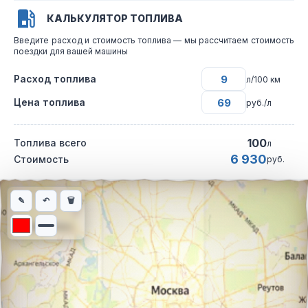
КАЛЬКУЛЯТОР ТОПЛИВА
Введите расход и стоимость топлива — мы рассчитаем стоимость
поездки для вашей машины
Расход топлива
л/100 км
Цена топлива
руб./л
100
Топлива всего
л
6 930
Стоимость
руб.
Интерактивная карта автомобильного маршрута из города Мич
✎
↶
🗑