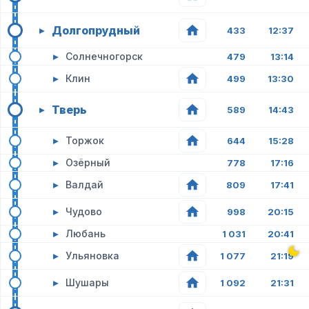
Долгопрудный
▸
433
12:37
▸
Солнечногорск
479
13:14
▸
Клин
499
13:30
Тверь
▸
589
14:43
▸
Торжок
644
15:28
▸
Озёрный
778
17:16
▸
Валдай
809
17:41
▸
Чудово
998
20:15
▸
Любань
1 031
20:41
▸
Ульяновка
1 077
21:19
▸
Шушары
1 092
21:31