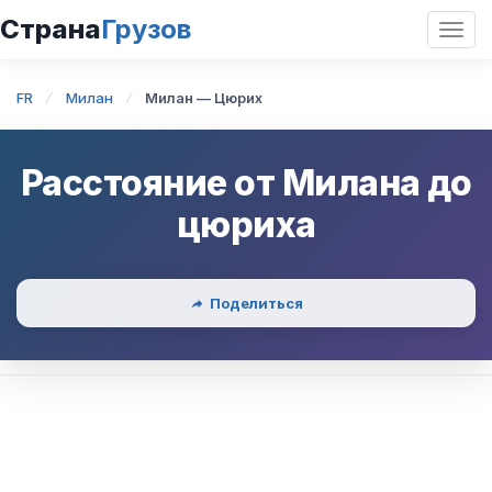
Страна
Грузов
Откр
нави
FR
Милан
Милан — Цюрих
Расстояние от
Милана
до
цюриха
Поделиться