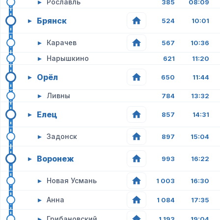
▸
Рославль
385
08:09
Брянск
▸
524
10:01
▸
Карачев
567
10:36
▸
Нарышкино
621
11:20
Орёл
▸
650
11:44
▸
Ливны
784
13:32
Елец
▸
857
14:31
▸
Задонск
897
15:04
Воронеж
▸
993
16:22
▸
Новая Усмань
1 003
16:30
▸
Анна
1 084
17:35
▸
Грибановский
1 193
19:04