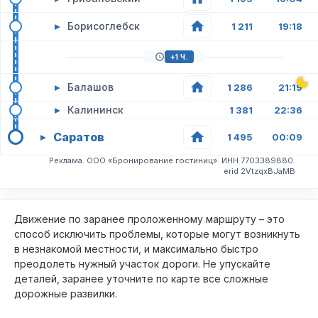
▸
Борисоглебск
1 211
19:18
+1 Ч.
▸
Балашов
1 286
21:19
▸
Калининск
1 381
22:36
Саратов
▸
1 495
00:09
Реклама. ООО «Бронирование гостиниц». ИНН 7703389880.
erid 2VtzqxBJaMB
Движение по заранее проложенному маршруту – это
способ исключить проблемы, которые могут возникнуть
в незнакомой местности, и максимально быстро
преодолеть нужный участок дороги. Не упускайте
деталей, заранее уточните по карте все сложные
дорожные развилки.