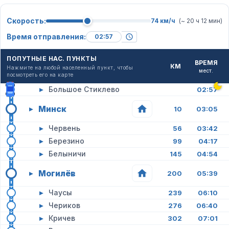
Скорость:
74 км/ч
(~ 20 ч 12 мин)
Время отправления:
ПОПУТНЫЕ НАС. ПУНКТЫ
ВРЕМЯ
КМ
Нажмите на любой населенный пункт, чтобы
мест.
посмотреть его на карте
▸
Большое Стиклево
02:57
Минск
▸
10
03:05
▸
Червень
56
03:42
▸
Березино
99
04:17
▸
Белыничи
145
04:54
Могилёв
▸
200
05:39
▸
Чаусы
239
06:10
▸
Чериков
276
06:40
▸
Кричев
302
07:01