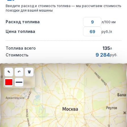
Введите расход и стоимость топлива — мы рассчитаем стоимость
поездки для вашей машины
Расход топлива
л/100 км
Цена топлива
руб./л
135
Топлива всего
л
9 284
Стоимость
руб.
Интерактивная карта автомобильного маршрута из города Мин
✎
↶
🗑