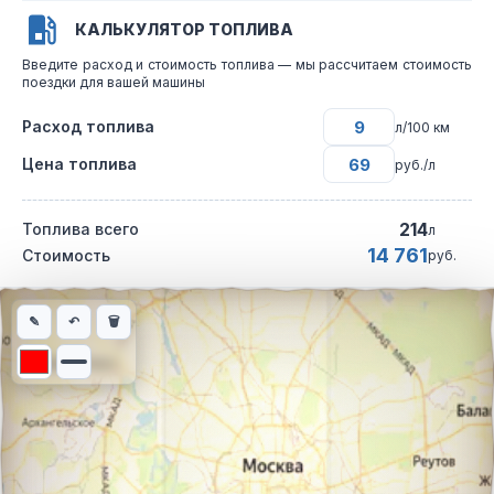
КАЛЬКУЛЯТОР ТОПЛИВА
Введите расход и стоимость топлива — мы рассчитаем стоимость
поездки для вашей машины
Расход топлива
л/100 км
Цена топлива
руб./л
214
Топлива всего
л
14 761
Стоимость
руб.
Интерактивная карта автомобильного маршрута из города Мо
✎
↶
🗑