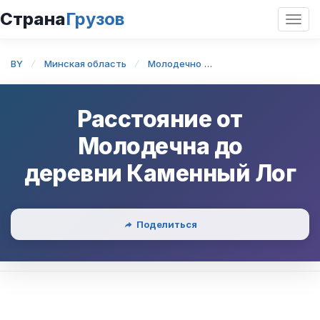
Страна
Грузов
Откр
нави
BY
Минская область
Молодечно
Молодечно — дерев
Расстояние от
Молодечна
до
деревни Каменный Лог
Поделиться