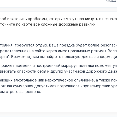
Реклама
об исключить проблемы, которые могут возникнуть в незнак
уточните по карте все сложные дорожные развилки.
ния, требуется отдых. Ваша поездка будет более безопасно
Представленная на сайте карта имеет различные режимы. Вос
арта". Возможно, там вы найдете полезную для вас информаци
расчет времени и построенный маршрут поездки поможет уло
двергать опасности себя и других участников дорожного дви
ающих алкогольное или наркотическое опьянение, а также пс
ожная суммарная допустимая погрешность при измерении уровня
лем строго запрещено.