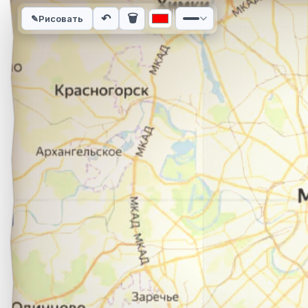
Интерактивная карта автомобильного маршрута из города М
↶
🗑
✎
Рисовать