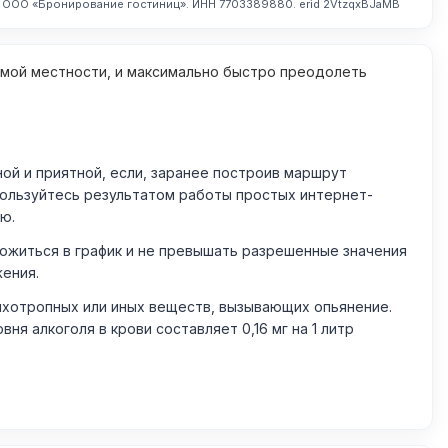
. ООО «Бронирование гостиниц». ИНН 7703389880. erid 2VtzqxBJaMB
омой местности, и максимально быстро преодолеть
й и приятной, если, заранее построив маршрут
пользуйтесь результатом работы простых интернет-
ю.
житься в график и не превышать разрешенные значения
жения.
ихотропных или иных веществ, вызывающих опьянение.
 алкоголя в крови составляет 0,16 мг на 1 литр