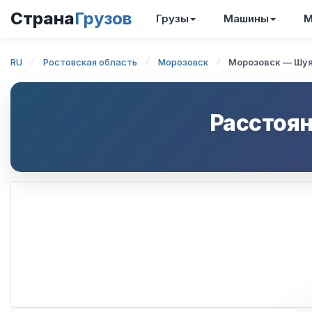
Страна
Грузов
Грузы
Машины
М
RU
Ростовская область
Морозовск
Морозовск — Шу
Расстоян