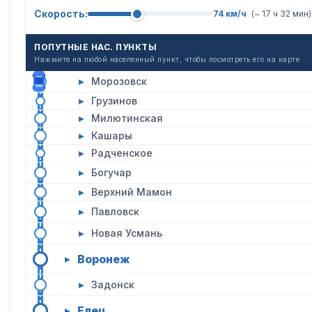
Скорость:
74 км/ч
(~ 17 ч 32 мин)
ПОПУТНЫЕ НАС. ПУНКТЫ
Нажмите на любой населенный пункт, чтобы посмотреть его на карте
▸
Морозовск
▸
Грузинов
▸
Милютинская
▸
Кашары
▸
Радченское
▸
Богучар
▸
Верхний Мамон
▸
Павловск
▸
Новая Усмань
Воронеж
▸
▸
Задонск
Елец
▸