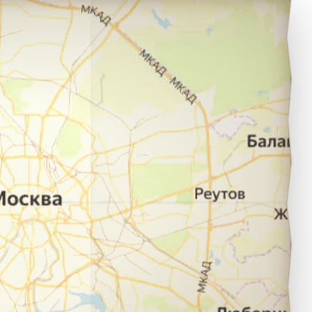
орозовск в город Шуя.