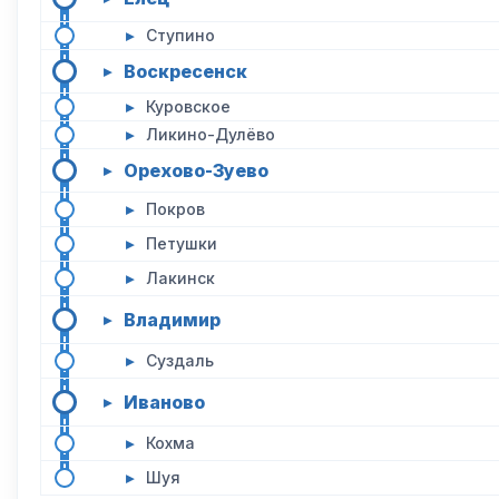
▸
Ступино
Воскресенск
▸
▸
Куровское
▸
Ликино-Дулёво
Орехово-Зуево
▸
▸
Покров
▸
Петушки
▸
Лакинск
Владимир
▸
▸
Суздаль
Иваново
▸
▸
Кохма
▸
Шуя