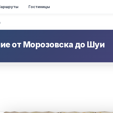
аршруты
Гостиницы
я
ие от
Морозовска
до
Шуи