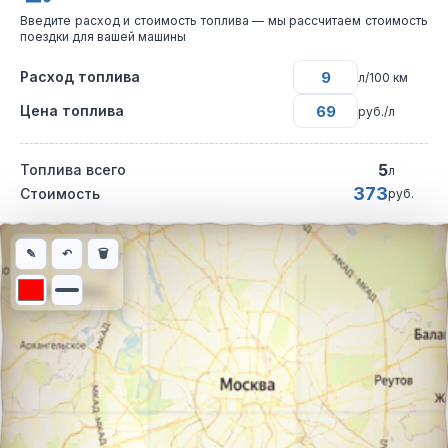
Введите расход и стоимость топлива — мы рассчитаем стоимость
поездки для вашей машины
Расход топлива
л/100 км
Цена топлива
руб./л
5
Топлива всего
л
373
Стоимость
руб.
Интерактивная карта автомобильного маршрута из города Мос
✎
↶
🗑