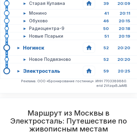
▸
Старая Купавна
39
20:09
▸
Монино
41
20:11
▸
Обухово
46
20:15
▸
Радиоцентра-9
50
20:18
▸
Новые Псарьки
51
20:19
Ногинск
▸
52
20:20
▸
Новое Подвязново
52
20:20
Электросталь
▸
59
20:25
Реклама. ООО «Бронирование гостиниц». ИНН 7703389880.
erid 2VtzqxBJaMB
Маршрут из Москвы в
Электросталь: Путешествие по
живописным местам