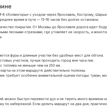
шине
М-8 «Холмогоры» с уходом через Ярославль, Кострому, Шарью
среднее время в пути — 13–16 часов без долгих остановок.
ачество покрытия. От Москвы до Ярославля дорога идет бодр
ными лесными отрезками, где утомляет не скорость, а моното
м.
ются фуры и длинные участки без удобных мест для обгона.
товых участков, лучше проходить город вне часа пик.
 топлива не меньше чем на 250 км.
н-карты на этом маршруте действительно полезны.
ие требует особенно внимательной оценки погоды: туман, мо
й: можно быстро перевести дух и не терять много времени н
лку по набережной. Если делить маршрут на два дня, практич