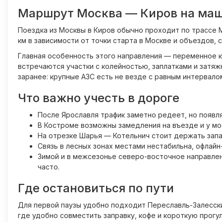
Маршрут Москва — Киров на ма
Поездка из Москвы в Киров обычно проходит по трассе 
км в зависимости от точки старта в Москве и объездов, 
Главная особенность этого направления — переменное к
встречаются участки с колейностью, заплатками и затяж
заранее: крупные АЗС есть не везде с равным интервало
Что важно учесть в дороге
После Ярославля трафик заметно редеет, но появля
В Костроме возможны замедления на въезде и у мос
На отрезке Шарья — Котельнич стоит держать запас
Связь в лесных зонах местами нестабильна, офлай
Зимой и в межсезонье северо-восточное направлен
часто.
Где остановиться по пути
Для первой паузы удобно подходит Переславль-Залесски
где удобно совместить заправку, кофе и короткую прогу