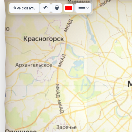
Интерактивная карта автомобильного маршрута из города М
↶
🗑
✎
Рисовать