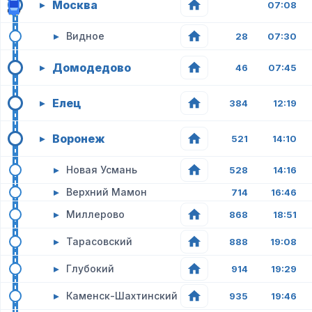
Москва
▸
07:08
▸
Видное
28
07:30
Домодедово
▸
46
07:45
Елец
▸
384
12:19
Воронеж
▸
521
14:10
▸
Новая Усмань
528
14:16
▸
Верхний Мамон
714
16:46
▸
Миллерово
868
18:51
▸
Тарасовский
888
19:08
▸
Глубокий
914
19:29
▸
Каменск-Шахтинский
935
19:46