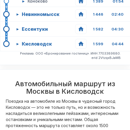
▸
Коноково
1 389
01:54
Невинномысск
▸
1 446
02:40
Ессентуки
▸
1 582
04:30
Кисловодск
▸
1 599
04:44
Реклама. ООО «Бронирование гостиниц». ИНН 7703389880.
erid 2VtzqxBJaMB
Автомобильный маршрут из
Москвы в Кисловодск
Поездка на автомобиле из Москвы в чудесный город
Кисловодск — это не только путь, но и возможность
насладиться великолепными пейзажами, интересными
остановками и уникальными местами. Общая
протяженность маршрута составляет около 1500