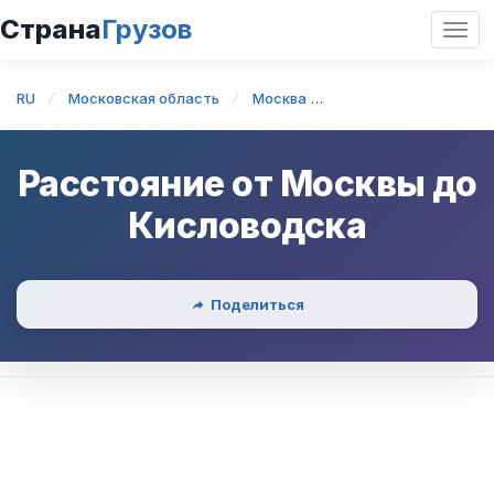
Страна
Грузов
Откр
нави
RU
Московская область
Москва
Москва — Кисловод
Расстояние от
Москвы
до
Кисловодска
Поделиться