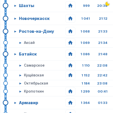
Шахты
▸
999
20:38
Новочеркасск
▸
1 041
21:12
Ростов-на-Дону
▸
1 068
21:33
▸
Аксай
1 069
21:34
Батайск
▸
1 086
21:48
▸
Самарское
1 110
22:08
▸
Кущёвская
1 152
22:42
▸
Октябрьская
1 184
23:08
▸
Кропоткин
1 299
00:41
Армавир
▸
1 364
01:33