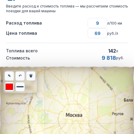
Введите расход и стоимость топлива — мы рассчитаем стоимость
поездки для вашей машины
Расход топлива
л/100 км
Цена топлива
руб./л
142
Топлива всего
л
9 818
Стоимость
руб.
Интерактивная карта автомобильного маршрута из города Мос
✎
↶
🗑