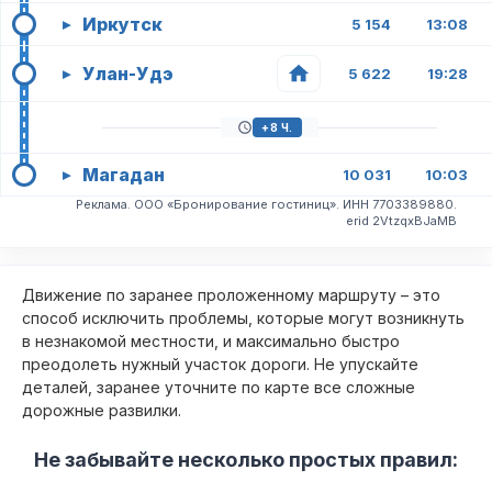
Иркутск
▸
5 154
13:08
Улан-Удэ
▸
5 622
19:28
+8 Ч.
Магадан
▸
10 031
10:03
Реклама. ООО «Бронирование гостиниц». ИНН 7703389880.
erid 2VtzqxBJaMB
Движение по заранее проложенному маршруту – это
способ исключить проблемы, которые могут возникнуть
в незнакомой местности, и максимально быстро
преодолеть нужный участок дороги. Не упускайте
деталей, заранее уточните по карте все сложные
дорожные развилки.
Не забывайте несколько простых правил: