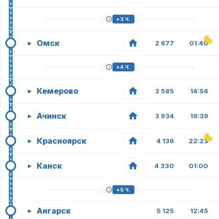
+3 Ч.
Омск
▸
2 677
01:40
+4 Ч.
Кемерово
▸
3 585
14:56
Ачинск
▸
3 934
19:39
Красноярск
▸
4 136
22:23
Канск
▸
4 330
01:00
+5 Ч.
Ангарск
▸
5 125
12:45