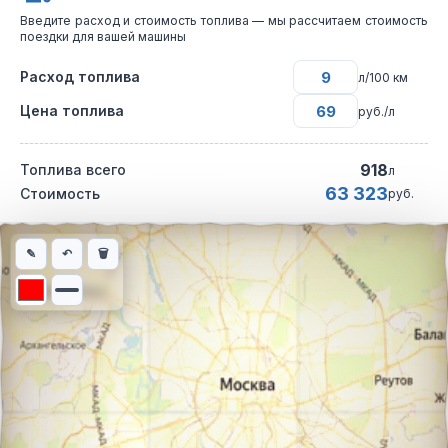
Введите расход и стоимость топлива — мы рассчитаем стоимость
поездки для вашей машины
Расход топлива
л/100 км
Цена топлива
руб./л
918
Топлива всего
л
63 323
Стоимость
руб.
Интерактивная карта автомобильного маршрута из города Мос
✎
↶
🗑