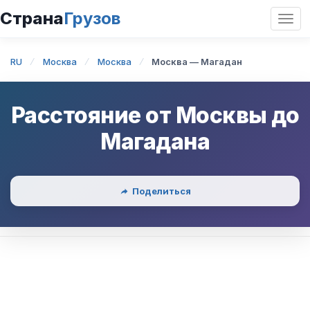
Страна
Грузов
Откр
нави
RU
Москва
Москва
Москва — Магадан
Расстояние от
Москвы
до
Магадана
Поделиться