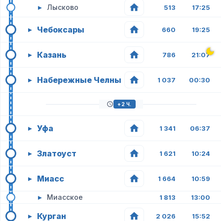
▸
Лысково
513
17:25
Чебоксары
▸
660
19:25
Казань
▸
786
21:07
Набережные Челны
▸
1 037
00:30
+2 Ч.
Уфа
▸
1 341
06:37
Златоуст
▸
1 621
10:24
Миасс
▸
1 664
10:59
▸
Миасское
1 813
13:00
Курган
▸
2 026
15:52