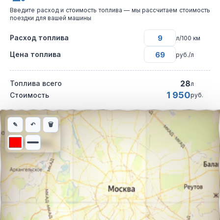
Введите расход и стоимость топлива — мы рассчитаем стоимость
поездки для вашей машины
Расход топлива
л/100 км
Цена топлива
руб./л
28
Топлива всего
л
1 950
Стоимость
руб.
Интерактивная карта автомобильного маршрута из города Мо
✎
↶
🗑