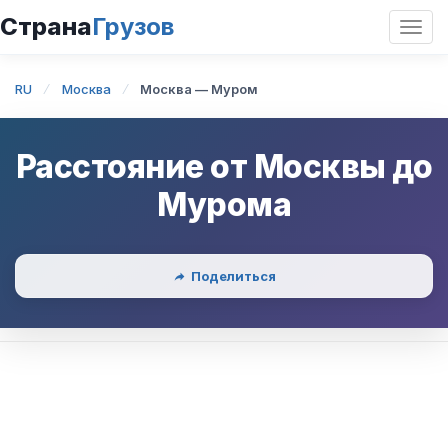
Страна
Грузов
Откр
нави
RU
Москва
Москва — Муром
Расстояние от
Москвы
до
Мурома
Поделиться