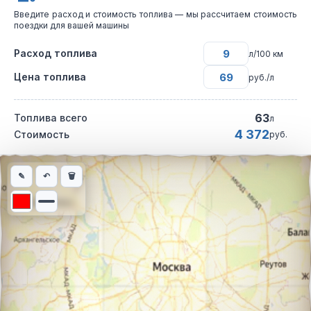
Введите расход и стоимость топлива — мы рассчитаем стоимость
поездки для вашей машины
Расход топлива
л/100 км
Цена топлива
руб./л
63
Топлива всего
л
4 372
Стоимость
руб.
Интерактивная карта автомобильного маршрута из города Мос
✎
↶
🗑