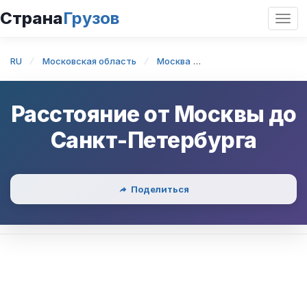
Страна
Грузов
Откр
нави
RU
Московская область
Москва
Москва — Санкт-Пе
Расстояние от
Москвы
до
Санкт-Петербурга
Поделиться