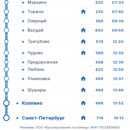
▸
Марьино
220
07:33
▸
Торжок
235
07:45
▸
Озёрный
369
09:34
▸
Валдай
400
09:59
▸
Трегубово
574
12:20
▸
Чудово
589
12:32
▸
Придорожная
598
12:39
▸
Любань
622
12:59
▸
Ульяновка
669
13:37
▸
Шушары
684
13:49
Колпино
▸
688
13:52
Санкт-Петербург
▸
714
14:13
Реклама. ООО «Бронирование гостиниц». ИНН 7703389880.