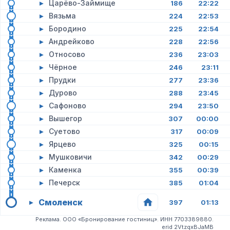
▸
Царёво-Займище
186
22:22
▸
Вязьма
224
22:53
▸
Бородино
225
22:54
▸
Андрейково
228
22:56
▸
Относово
236
23:03
▸
Чёрное
246
23:11
▸
Прудки
277
23:36
▸
Дурово
288
23:45
▸
Сафоново
294
23:50
▸
Вышегор
307
00:00
▸
Суетово
317
00:09
▸
Ярцево
325
00:15
▸
Мушковичи
342
00:29
▸
Каменка
355
00:39
▸
Печерск
385
01:04
Смоленск
▸
397
01:13
Реклама. ООО «Бронирование гостиниц». ИНН 7703389880.
erid 2VtzqxBJaMB