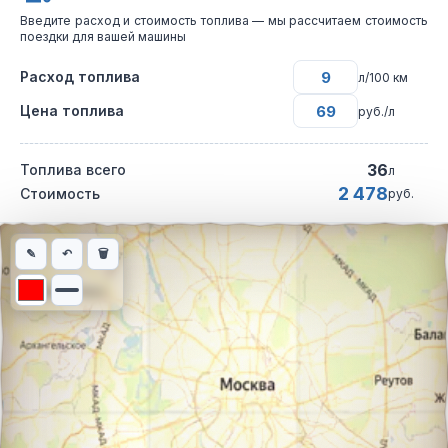
Введите расход и стоимость топлива — мы рассчитаем стоимость
поездки для вашей машины
Расход топлива
л/100 км
Цена топлива
руб./л
36
Топлива всего
л
2 478
Стоимость
руб.
Интерактивная карта автомобильного маршрута из города Мос
✎
↶
🗑