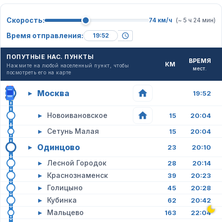
Скорость:
74 км/ч
(~ 5 ч 24 мин)
Время отправления:
ПОПУТНЫЕ НАС. ПУНКТЫ
ВРЕМЯ
КМ
Нажмите на любой населенный пункт, чтобы
мест.
посмотреть его на карте
Москва
▸
19:52
▸
Новоивановское
15
20:04
▸
Сетунь Малая
15
20:04
Одинцово
▸
23
20:10
▸
Лесной Городок
28
20:14
▸
Краснознаменск
39
20:23
▸
Голицыно
45
20:28
▸
Кубинка
62
20:42
▸
Мальцево
163
22:04