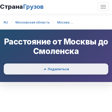
Страна
Грузов
Откр
нави
RU
Московская область
Москва
Москва — Смоленск
Расстояние от
Москвы
до
Смоленска
Поделиться