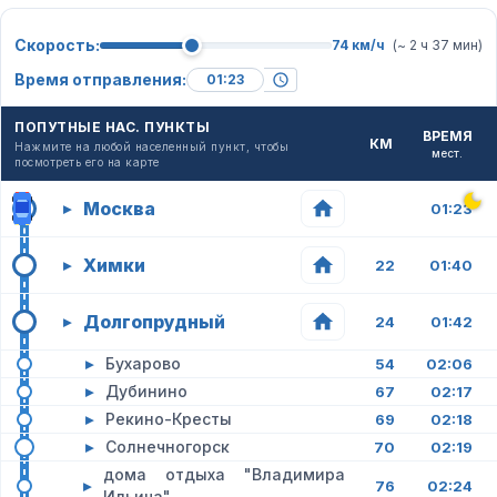
Скорость:
74 км/ч
(~ 2 ч 37 мин)
Время отправления:
ПОПУТНЫЕ НАС. ПУНКТЫ
ВРЕМЯ
КМ
Нажмите на любой населенный пункт, чтобы
мест.
посмотреть его на карте
Москва
▸
01:23
Химки
▸
22
01:40
Долгопрудный
▸
24
01:42
▸
Бухарово
54
02:06
▸
Дубинино
67
02:17
▸
Рекино-Кресты
69
02:18
▸
Солнечногорск
70
02:19
дома отдыха "Владимира
▸
76
02:24
Ильича"