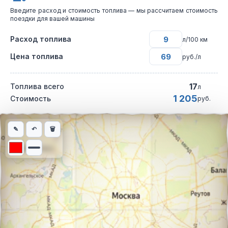
Введите расход и стоимость топлива — мы рассчитаем стоимость
поездки для вашей машины
Расход топлива
л/100 км
Цена топлива
руб./л
17
Топлива всего
л
1 205
Стоимость
руб.
Интерактивная карта автомобильного маршрута из города Мос
✎
↶
🗑