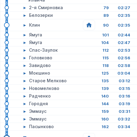
▸
2-я Смирновка
79
02:27
▸
Белозерки
89
02:35
▸
Клин
90
02:35
▸
Ямуга
101
02:44
▸
Ямуга
104
02:47
▸
Спас-Заулок
112
02:53
▸
Головково
115
02:56
▸
Завидово
118
02:58
▸
Мокшино
125
03:04
▸
Старое Мелково
135
03:12
▸
Новомелково
139
03:15
▸
Радченко
140
03:16
▸
Городня
144
03:19
▸
Эммаус
159
03:31
▸
Эммаус
160
03:32
▸
Пасынково
162
03:34