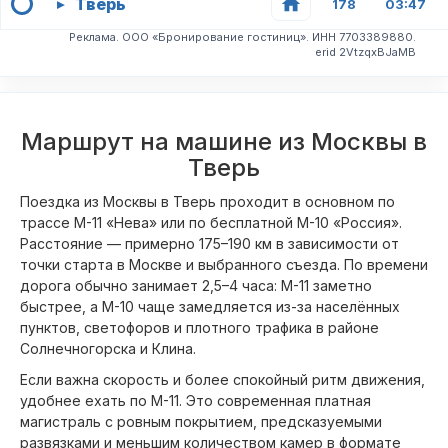
Тверь
▸
178
03:47
Реклама. ООО «Бронирование гостиниц». ИНН 7703389880.
erid 2VtzqxBJaMB
Маршрут на машине из Москвы в
Тверь
Поездка из Москвы в Тверь проходит в основном по
трассе М-11 «Нева» или по бесплатной М-10 «Россия».
Расстояние — примерно 175–190 км в зависимости от
точки старта в Москве и выбранного съезда. По времени
дорога обычно занимает 2,5–4 часа: М-11 заметно
быстрее, а М-10 чаще замедляется из-за населённых
пунктов, светофоров и плотного трафика в районе
Солнечногорска и Клина.
Если важна скорость и более спокойный ритм движения,
удобнее ехать по М-11. Это современная платная
магистраль с ровным покрытием, предсказуемыми
развязками и меньшим количеством камер в формате