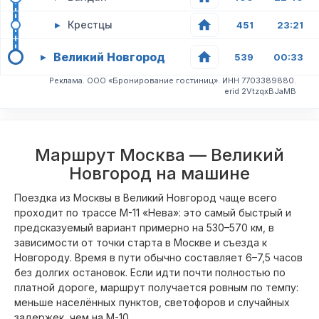
▸
Крестцы
451
23:21
Великий Новгород
▸
539
00:33
Реклама. ООО «Бронирование гостиниц». ИНН 7703389880.
erid 2VtzqxBJaMB
Маршрут Москва — Великий
Новгород на машине
Поездка из Москвы в Великий Новгород чаще всего
проходит по трассе М-11 «Нева»: это самый быстрый и
предсказуемый вариант примерно на 530–570 км, в
зависимости от точки старта в Москве и съезда к
Новгороду. Время в пути обычно составляет 6–7,5 часов
без долгих остановок. Если идти почти полностью по
платной дороге, маршрут получается ровным по темпу:
меньше населённых пунктов, светофоров и случайных
задержек, чем на М-10.