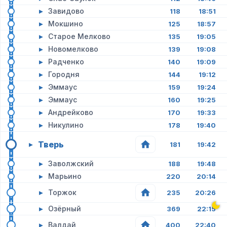
▸
Завидово
118
18:51
▸
Мокшино
125
18:57
▸
Старое Мелково
135
19:05
▸
Новомелково
139
19:08
▸
Радченко
140
19:09
▸
Городня
144
19:12
▸
Эммаус
159
19:24
▸
Эммаус
160
19:25
▸
Андрейково
170
19:33
▸
Никулино
178
19:40
Тверь
▸
181
19:42
▸
Заволжский
188
19:48
▸
Марьино
220
20:14
▸
Торжок
235
20:26
▸
Озёрный
369
22:15
▸
Валдай
400
22:40