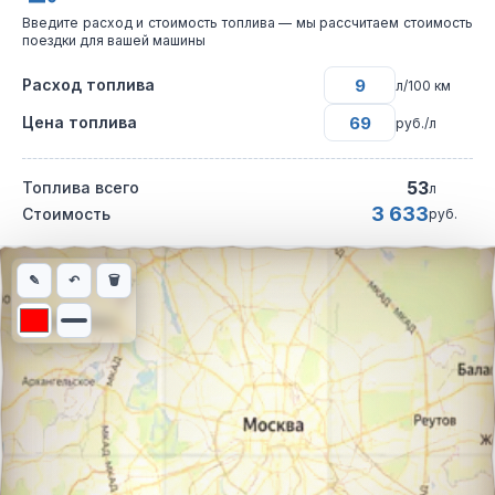
Введите расход и стоимость топлива — мы рассчитаем стоимость
поездки для вашей машины
Расход топлива
л/100 км
Цена топлива
руб./л
53
Топлива всего
л
3 633
Стоимость
руб.
Интерактивная карта автомобильного маршрута из города Мос
✎
↶
🗑