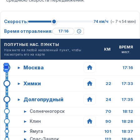
Скорость:
74 км/ч
(~ 7 ч 54 мин)
Время отправления:
ПОПУТНЫЕ НАС. ПУНКТЫ
ВРЕМЯ
КМ
Нажмите на любой населенный пункт, чтобы
мест.
посмотреть его на карте
Москва
▸
17:16
Химки
▸
22
17:33
Долгопрудный
▸
24
17:35
▸
Солнечногорск
70
18:12
▸
Клин
90
18:28
▸
Ямуга
101
18:37
▸
Спас-Заулок
112
18:46