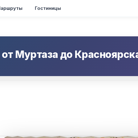
аршруты
Гостиницы
 от
Муртаза
до
Красноярск