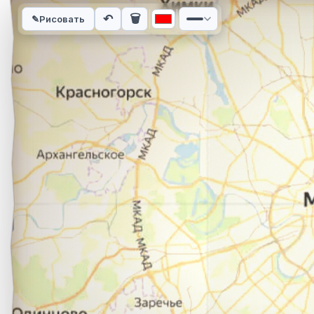
Интерактивная карта автомобильного маршрута из города М
↶
🗑
✎
Рисовать