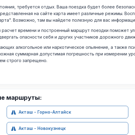
ния, требуется отдых. Ваша поездка будет более безопасно
Представленная на сайте карта имеет различные режимы. Вос
арта". Возможно, там вы найдете полезную для вас информаци
расчет времени и построенный маршрут поездки поможет уло
двергать опасности себя и других участников дорожного дви
ающих алкогольное или наркотическое опьянение, а также пс
ожная суммарная допустимая погрешность при измерении уровня
лем строго запрещено.
ие маршруты:
Акташ - Горно-Алтайск
Акташ - Новокузнецк