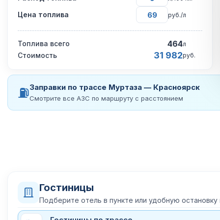
Цена топлива
руб./л
464
Топлива всего
л
31 982
Стоимость
руб.
Заправки по трассе Муртаза — Красноярск
⛽
Смотрите все АЗС по маршруту с расстоянием
Гостиницы
Подберите отель в пункте или удобную остановку
Гостиницы по трассе