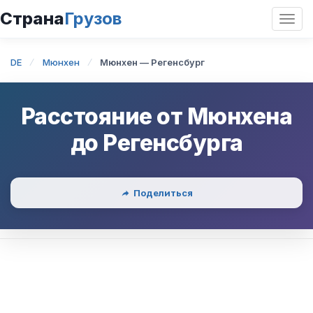
Страна
Грузов
Откр
нави
DE
Мюнхен
Мюнхен — Регенсбург
Расстояние от
Мюнхена
до
Регенсбурга
Поделиться