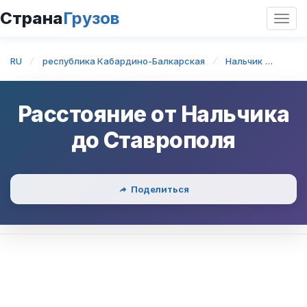
Страна
Грузов
Откр
нави
RU
республика Кабардино-Балкарская
Нальчик
Наль
Расстояние от
Нальчика
до
Ставрополя
Поделиться