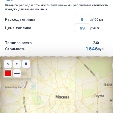
Введите расход и стоимость топлива — мы рассчитаем стоимость
поездки для вашей машины
Расход топлива
л/100 км
Цена топлива
руб./л
24
Топлива всего
л
1 646
Стоимость
руб.
Интерактивная карта автомобильного маршрута из города Нал
✎
↶
🗑